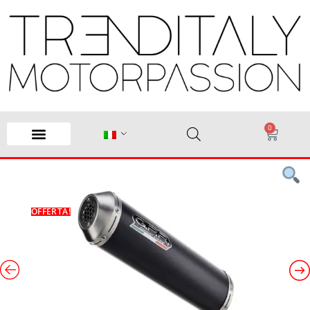
0
OFFERTA!