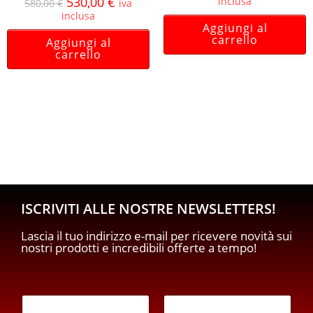
530,00
€
inclusa
580,00
€
iva
inclusa
Aggiungi al
carrello
Aggiungi al
carrello
ISCRIVITI ALLE NOSTRE NEWSLETTERS!
Lascia il tuo indirizzo e-mail per ricevere novità sui
nostri prodotti e incredibili offerte a tempo!
E
E
m