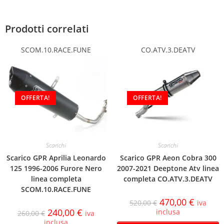
Prodotti correlati
SCOM.10.RACE.FUNE
CO.ATV.3.DEATV
OFFERTA!
OFFERTA!
Scarichi
Scarichi
Scarico GPR Aprilia Leonardo
Scarico GPR Aeon Cobra 300
125 1996-2006 Furore Nero
2007-2021 Deeptone Atv linea
linea completa
completa CO.ATV.3.DEATV
SCOM.10.RACE.FUNE
470,00
€
520,00
€
iva
240,00
€
inclusa
260,00
€
iva
inclusa