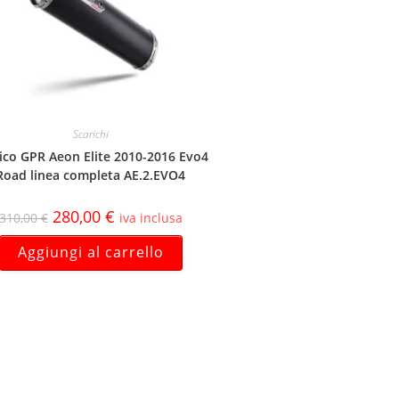
Scarichi
ico GPR Aeon Elite 2010-2016 Evo4
Road linea completa AE.2.EVO4
280,00
€
310,00
€
iva inclusa
Aggiungi al carrello