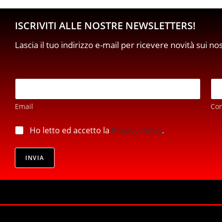
ISCRIVITI ALLE NOSTRE NEWSLETTERS!
Lascia il tuo indirizzo e-mail per ricevere novità sui no
E
E
m
m
a
a
i
Email
Co
i
l
l
p
*
p
Ho letto ed accetto la
Privacy Policy
.
r
r
i
i
v
v
INVIA
a
a
c
c
y
y
*
*