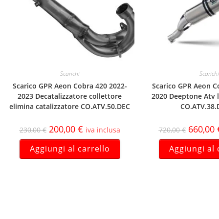
Scarichi
Scarichi
Scarico GPR Aeon Cobra 420 2022-
Scarico GPR Aeon C
2023 Decatalizzatore collettore
2020 Deeptone Atv 
elimina catalizzatore CO.ATV.50.DEC
CO.ATV.38.
200,00
€
660,00
230,00
€
iva inclusa
720,00
€
Aggiungi al carrello
Aggiungi al 