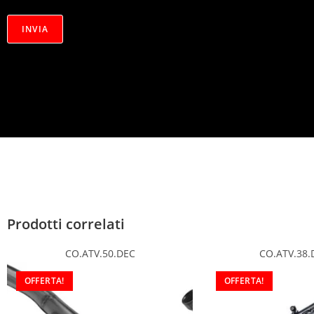
r
i
v
INVIA
a
c
y
*
Prodotti correlati
CO.ATV.50.DEC
CO.ATV.38.
OFFERTA!
OFFERTA!