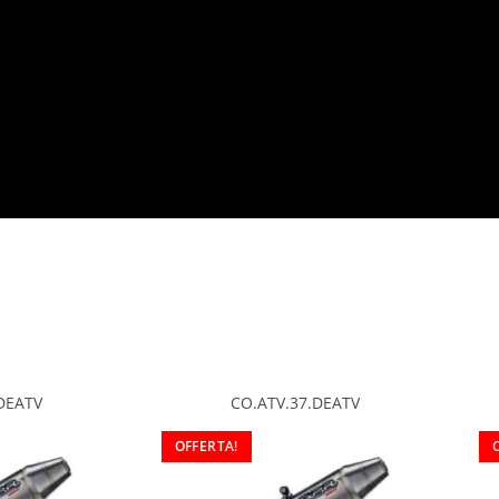
DEATV
CO.ATV.37.DEATV
OFFERTA!