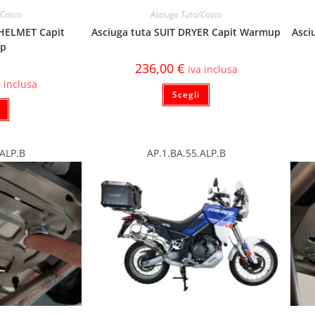
/Casco
Asciuga Tuta/Casco
 HELMET Capit
Asciuga tuta SUIT DRYER Capit Warmup
Asci
p
236,00
€
iva inclusa
a inclusa
Scegli
.ALP.B
AP.1.BA.55.ALP.B