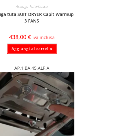
Asciuga Tuta/Casco
uga tuta SUIT DRYER Capit Warmup
3 FANS
438,00
€
iva inclusa
Aggiungi al carrello
AP.1.BA.45.ALP.A