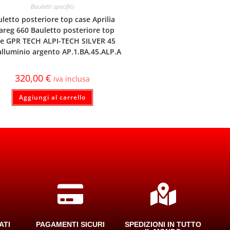
Bauletti specifici
letto posteriore top case Aprilia
areg 660 Bauletto posteriore top
se GPR TECH ALPI-TECH SILVER 45
i alluminio argento AP.1.BA.45.ALP.A
320,00
€
iva inclusa
Aggiungi al carrello
ATI
PAGAMENTI SICURI
SPEDIZIONI IN TUTTO