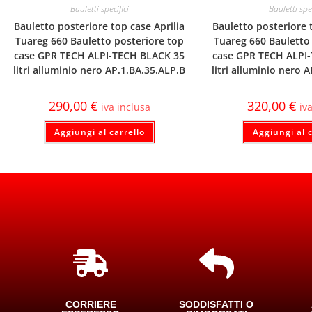
Bauletti specifici
Bauletti spec
Bauletto posteriore top case Aprilia
Bauletto posteriore t
Tuareg 660 Bauletto posteriore top
Tuareg 660 Bauletto
case GPR TECH ALPI-TECH BLACK 35
case GPR TECH ALPI
litri alluminio nero AP.1.BA.35.ALP.B
litri alluminio nero 
290,00
€
320,00
€
iva inclusa
iv
Aggiungi al carrello
Aggiungi al c
CORRIERE
SODDISFATTI O