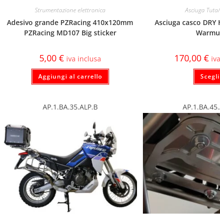
Strumentazione elettronica
Asciuga Tuta
Adesivo grande PZRacing 410x120mm
Asciuga casco DRY
PZRacing MD107 Big sticker
Warmu
5,00
€
170,00
€
iva inclusa
iv
Aggiungi al carrello
Scegli
AP.1.BA.35.ALP.B
AP.1.BA.45