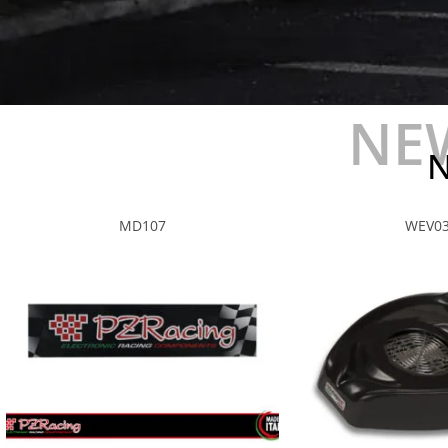
NE
N
MD107
WEV0