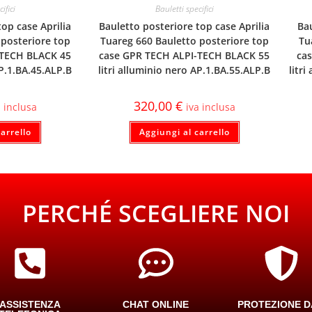
ifici
Bauletti specifici
op case Aprilia
Bauletto posteriore top case Aprilia
Bau
 posteriore top
Tuareg 660 Bauletto posteriore top
Tu
-TECH BLACK 45
case GPR TECH ALPI-TECH BLACK 55
ca
AP.1.BA.45.ALP.B
litri alluminio nero AP.1.BA.55.ALP.B
litr
320,00
€
a inclusa
iva inclusa
arrello
Aggiungi al carrello
PERCHÉ SCEGLIERE NOI
ASSISTENZA
CHAT ONLINE
PROTEZIONE D