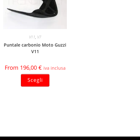
V11
,
V7
Puntale carbonio Moto Guzzi
V11
From
196,00
€
iva inclusa
Scegli