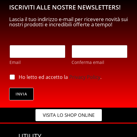
ISCRIVITI ALLE NOSTRE NEWSLETTERS!
Lascia il tuo indirizzo e-mail per ricevere novità sui
nostri prodotti e incredibili offerte a tempo!
E
m
a
Email
Conferma email
i
l
*
*
p
Ho letto ed accetto la
Privacy Policy
.
E
r
m
i
a
v
INVIA
i
a
l
c
p
y
r
VISITA LO SHOP ONLINE
*
i
v
a
UTILITY
c