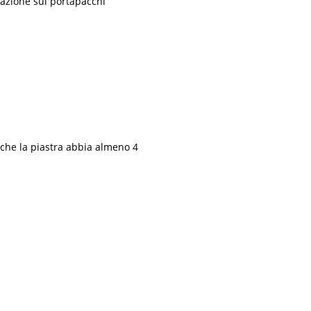
llazione sul portapacchi
e che la piastra abbia almeno 4
.