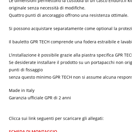
Le dimensioni permettono la custodia di un casco Enduro.
Il k
originale senza necessità di modifiche.
Quattro punti di ancoraggio offrono una resistenza ottimale.
Si possono acquistare separatamente come optional la protezio
Il bauletto GPR TECH comprende una fodera estraibile e lavabi
L’installazione è possibile grazie alla piastra specifica GPR T
Se desiderate installare il prodotto su un portapacchi non orig
punti di fissaggio
senza questo minimo GPR TECH non si assume alcuna responsabili
Made in Italy
Garanzia ufficiale GPR di 2 anni
Clicca sui link seguenti per scaricare gli allegati:
SCHEDA DI MONTAGGIO