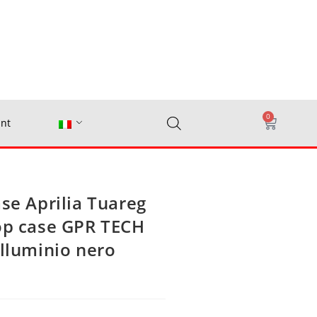
0
nt
ase Aprilia Tuareg
top case GPR TECH
alluminio nero