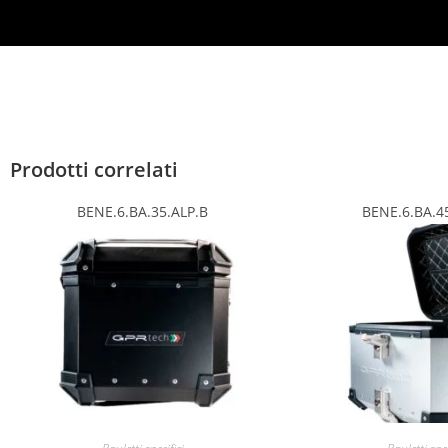
Prodotti correlati
BENE.6.BA.35.ALP.B
BENE.6.BA.4