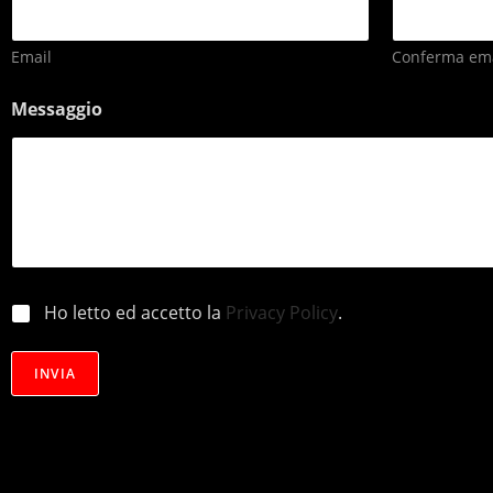
Email
Conferma ema
Messaggio
p
Ho letto ed accetto la
Privacy Policy
.
r
i
v
INVIA
a
c
y
*