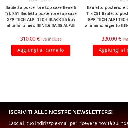
Bauletti specifici
Bauletti spec
Bauletto posteriore top case Benelli
Bauletto posteriore 
Trk 251 Bauletto posteriore top case
Trk 251 Bauletto pos
GPR TECH ALPI-TECH BLACK 35 litri
GPR TECH ALPI-TECH 
alluminio nero BENE.6.BA.35.ALP.B
alluminio argento BE
310,00
€
330,00
€
iva inclusa
iv
Aggiungi al carrello
Aggiungi al 
ISCRIVITI ALLE NOSTRE NEWSLETTERS!
Lascia il tuo indirizzo e-mail per ricevere novità sui no