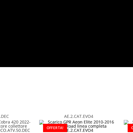
.DEC
AE.2.CAT.EVO4
OFFERTA!