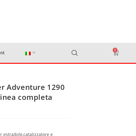
0
nt
er Adventure 1290
linea completa
 estraibile,catalizzatore e