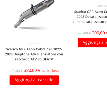
Scarichi
Scarico GPR Aeon C
2023 Decatalizzato
elimina catalizzator
200,00
230,00
€
Aggiungi al 
Scarichi
Scarico GPR Aeon Cobra 420 2022-
2023 Deeptone Atv silenziatore con
raccordo ATV.50.DEATV
380,00
€
420,00
€
iva inclusa
Aggiungi al carrello