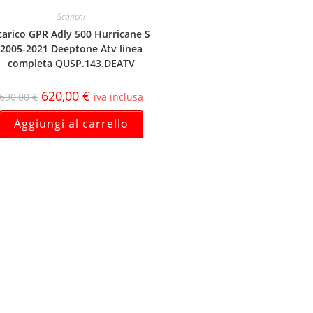
Scarichi
carico GPR Adly 500 Hurricane S
2005-2021 Deeptone Atv linea
completa QUSP.143.DEATV
620,00
€
690,00
€
iva inclusa
Aggiungi al carrello