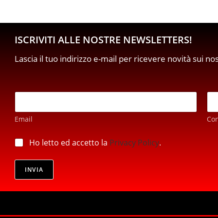
ISCRIVITI ALLE NOSTRE NEWSLETTERS!
Lascia il tuo indirizzo e-mail per ricevere novità sui no
E
m
a
Email
Co
i
l
p
*
p
Ho letto ed accetto la
Privacy Policy
.
r
r
i
i
v
v
INVIA
a
a
c
c
y
y
p
*
r