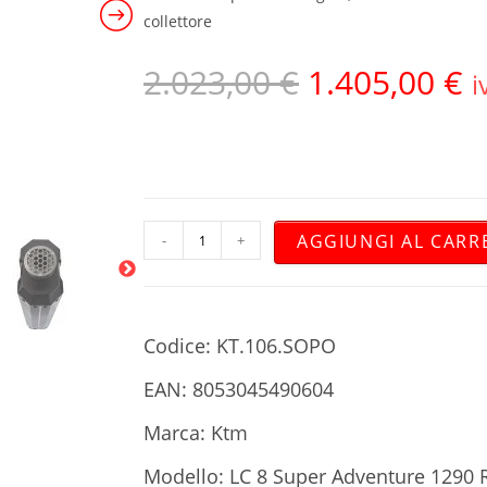
collettore
2.023,00
€
1.405,00
€
i
AGGIUNGI AL CARR
-
+
Codice: KT.106.SOPO
EAN: 8053045490604
Marca: Ktm
Modello: LC 8 Super Adventure 1290 