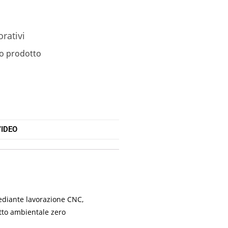
orativi
o prodotto
IDEO
mediante lavorazione CNC,
atto ambientale zero