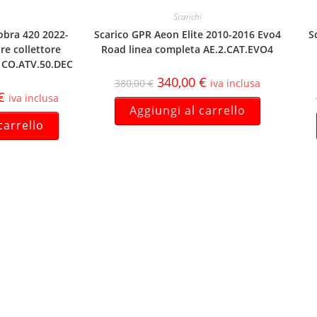
Scarichi
obra 420 2022-
Scarico GPR Aeon Elite 2010-2016 Evo4
S
re collettore
Road linea completa AE.2.CAT.EVO4
e CO.ATV.50.DEC
340,00
€
380,00
€
iva inclusa
€
iva inclusa
Aggiungi al carrello
carrello