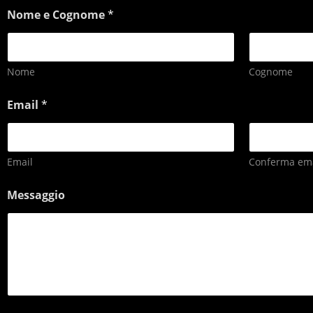
Nome e Cognome
*
Nome
Cognome
Email
*
Email
Conferma ema
Messaggio