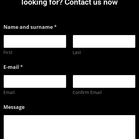
looking for? Contact us now
Name and surname
*
First
Last
E-mail
*
Email
Confirm Email
Message