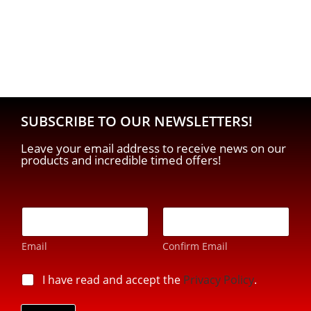
SUBSCRIBE TO OUR NEWSLETTERS!
Leave your email address to receive news on our
products and incredible timed offers!
p
E
r
-
i
m
v
Email
Confirm Email
a
a
i
c
l
p
I have read and accept the
Privacy Policy
.
y
*
r
p
i
r