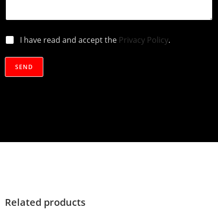
p
I have read and accept the
Privacy Policy
.
r
i
v
SEND
a
c
y
*
Related products