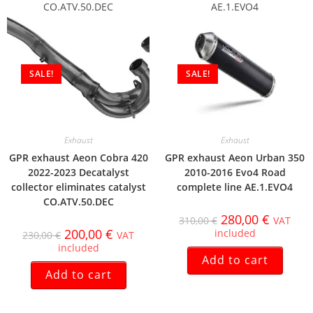
CO.ATV.50.DEC
AE.1.EVO4
SALE!
SALE!
Exhaust
Exhaust
GPR exhaust Aeon Cobra 420
GPR exhaust Aeon Urban 350
2022-2023 Decatalyst
2010-2016 Evo4 Road
collector eliminates catalyst
complete line AE.1.EVO4
CO.ATV.50.DEC
280,00
€
310,00
€
VAT
200,00
€
included
230,00
€
VAT
included
Add to cart
Add to cart