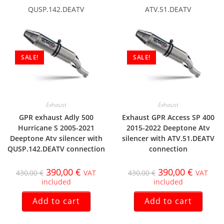
QUSP.142.DEATV
ATV.51.DEATV
SALE!
SALE!
Exhaust
Exhaust
GPR exhaust Adly 500
Exhaust GPR Access SP 400
Hurricane S 2005-2021
2015-2022 Deeptone Atv
Deeptone Atv silencer with
silencer with ATV.51.DEATV
QUSP.142.DEATV connection
connection
390,00
€
390,00
€
430,00
€
VAT
430,00
€
VAT
included
included
Add to cart
Add to cart