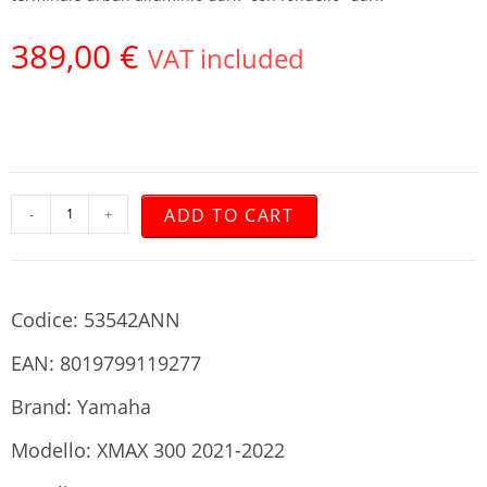
389,00
€
VAT included
ADD TO CART
-
+
Codice: 53542ANN
EAN: 8019799119277
Brand: Yamaha
Modello: XMAX 300 2021-2022