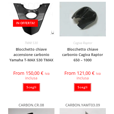
IN OFFERTA!
TMAX 530
Cagiva Raptor
Blocchetto chiave
Blocchetto chiave
accensione carbonio
carbonio Cagiva Raptor
Yamaha T-MAX 530 TMAX
650 – 1000
From
150,00
€
From
121,00
€
iva
iva
inclusa
inclusa
Scegli
Scegli
CARBON.CR.08
CARBON.YAMT03.09