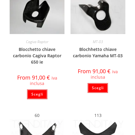
Cagiva Raptor
MT-03
Blocchetto chiave
Blochhetto chiave
carbonio Cagiva Raptor
carbonio Yamaha MT-03
650 ie
From
91,00
€
iva
From
91,00
€
inclusa
iva
inclusa
Scegli
Scegli
60
113