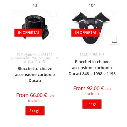
13
104
IN OFFERTA!
IN OFFERTA!
916
,
Hypermotard 1100
,
1098
,
1198
,
848
Hypermotard 796
,
Monster
,
ST2
,
ST3
,
ST4
,
ST4S
Blocchetto chiave
accensione carbonio
Blocchetto chiave
Ducati 848 – 1098 – 1198
accensione carbonio
Ducati
From
92,00
€
iva
inclusa
From
66,00
€
iva
inclusa
Scegli
Scegli