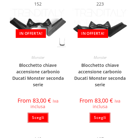
152
223
IN OFFERTA!
IN OFFERTA!
Monster
Monster
Blocchetto chiave
Blocchetto chiave
accensione carbonio
accensione carbonio
Ducati Monster seconda
Ducati Monster seconda
serie
serie
From
83,00
€
From
83,00
€
iva
iva
inclusa
inclusa
Scegli
Scegli