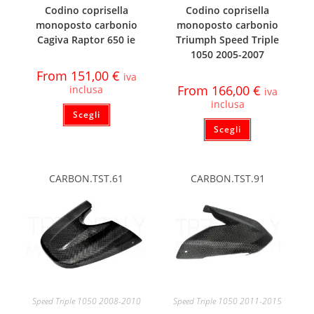
Codino coprisella
Codino coprisella
monoposto carbonio
monoposto carbonio
Cagiva Raptor 650 ie
Triumph Speed Triple
1050 2005-2007
From
151,00
€
iva
From
166,00
€
inclusa
iva
inclusa
Scegli
Scegli
CARBON.TST.61
CARBON.TST.91
Speed Triple 1050 2008-2010
Speed Triple 1050 2011-2015