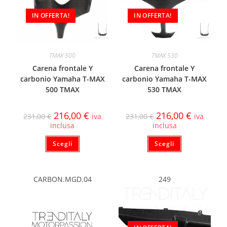
IN OFFERTA!
IN OFFERTA!
TMAX 500
TMAX 530
Carena frontale Y
Carena frontale Y
carbonio Yamaha T-MAX
carbonio Yamaha T-MAX
500 TMAX
530 TMAX
216,00
€
216,00
€
231,00
€
iva
231,00
€
iva
inclusa
inclusa
Scegli
Scegli
CARBON.MGD.04
249