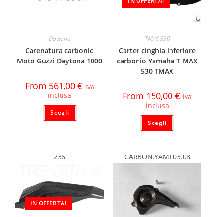
IN OFFERTA!
Daytona
TMAX 530
Carenatura carbonio
Carter cinghia inferiore
Moto Guzzi Daytona 1000
carbonio Yamaha T-MAX
530 TMAX
From
561,00
€
iva
From
150,00
€
inclusa
iva
inclusa
Scegli
Scegli
236
CARBON.YAMT03.08
IN OFFERTA!