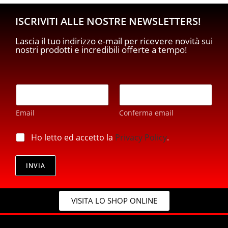
ISCRIVITI ALLE NOSTRE NEWSLETTERS!
Lascia il tuo indirizzo e-mail per ricevere novità sui
nostri prodotti e incredibili offerte a tempo!
E
m
a
Email
Conferma email
i
l
*
*
p
Ho letto ed accetto la
Privacy Policy
.
*
r
*
i
v
INVIA
a
c
y
VISITA LO SHOP ONLINE
*