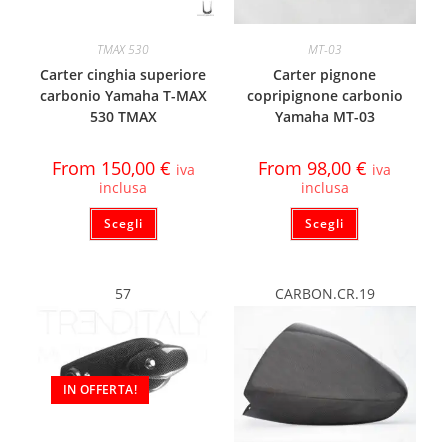
TMAX 530
MT-03
Carter cinghia superiore
Carter pignone
carbonio Yamaha T-MAX
copripignone carbonio
530 TMAX
Yamaha MT-03
From
150,00
€
From
98,00
€
iva
iva
inclusa
inclusa
Scegli
Scegli
57
CARBON.CR.19
IN OFFERTA!