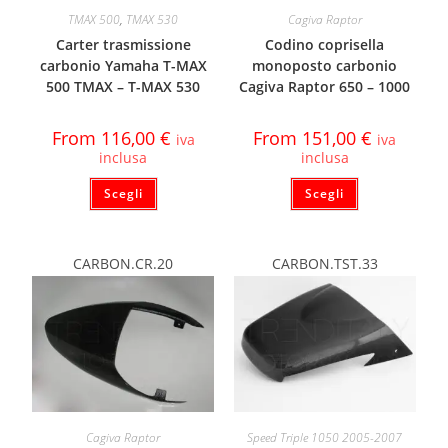
TMAX 500
,
TMAX 530
Cagiva Raptor
Carter trasmissione
Codino coprisella
carbonio Yamaha T-MAX
monoposto carbonio
500 TMAX – T-MAX 530
Cagiva Raptor 650 – 1000
From
116,00
€
From
151,00
€
iva
iva
inclusa
inclusa
Scegli
Scegli
CARBON.CR.20
CARBON.TST.33
Cagiva Raptor
Speed Triple 1050 2005-2007