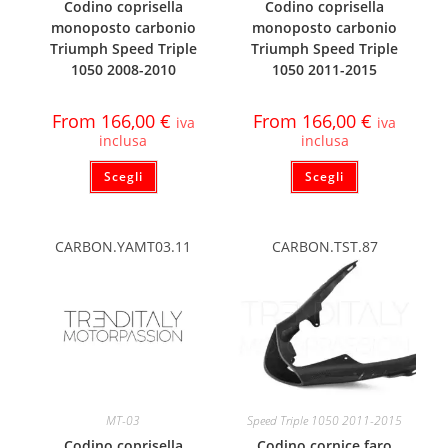
Codino coprisella
Codino coprisella
monoposto carbonio
monoposto carbonio
Triumph Speed Triple
Triumph Speed Triple
1050 2008-2010
1050 2011-2015
From
166,00
€
From
166,00
€
iva
iva
inclusa
inclusa
Scegli
Scegli
CARBON.YAMT03.11
CARBON.TST.87
MT-03
Speed Triple 1050 2011-2015
Codino coprisella
Codino cornice faro