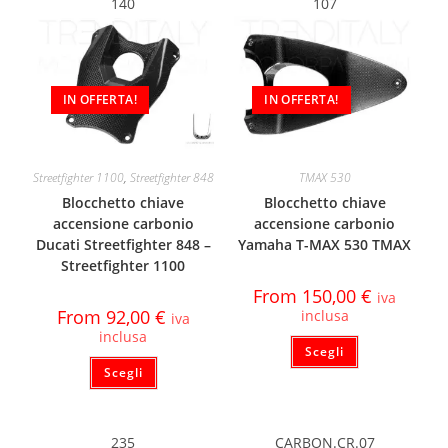
140
107
IN OFFERTA!
IN OFFERTA!
Streetfighter 1100
,
Streetfighter 848
TMAX 530
Blocchetto chiave
Blocchetto chiave
accensione carbonio
accensione carbonio
Ducati Streetfighter 848 –
Yamaha T-MAX 530 TMAX
Streetfighter 1100
From
150,00
€
iva
From
92,00
€
inclusa
iva
inclusa
Scegli
Scegli
235
CARBON.CR.07