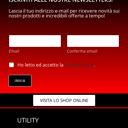
Lascia il tuo indirizzo e-mail per ricevere novità sui
nostri prodotti e incredibili offerte a tempo!
E
m
a
Email
Conferma email
i
l
p
*
p
Ho letto ed accetto la
Privacy Policy
.
r
r
i
i
v
v
INVIA
a
a
c
c
y
y
E
VISITA LO SHOP ONLINE
*
m
a
i
UTILITY
l
E