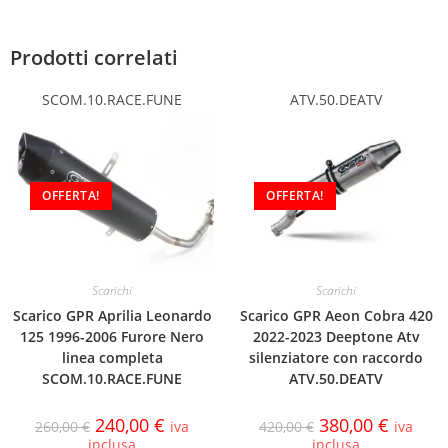
Prodotti correlati
SCOM.10.RACE.FUNE
ATV.50.DEATV
OFFERTA!
OFFERTA!
Scarichi
Scarichi
Scarico GPR Aprilia Leonardo
Scarico GPR Aeon Cobra 420
125 1996-2006 Furore Nero
2022-2023 Deeptone Atv
linea completa
silenziatore con raccordo
SCOM.10.RACE.FUNE
ATV.50.DEATV
240,00
€
380,00
€
260,00
€
iva
420,00
€
iva
inclusa
inclusa