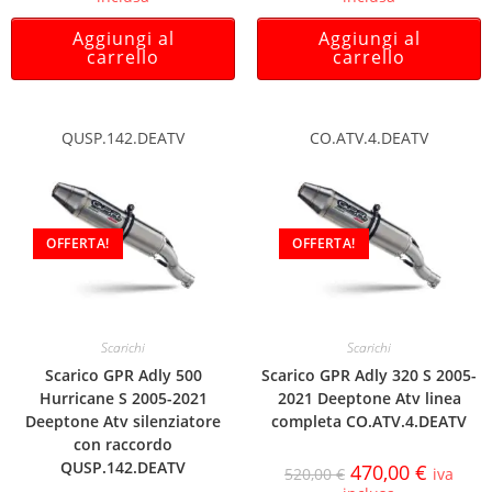
Aggiungi al
Aggiungi al
carrello
carrello
QUSP.142.DEATV
CO.ATV.4.DEATV
OFFERTA!
OFFERTA!
Scarichi
Scarichi
Scarico GPR Adly 500
Scarico GPR Adly 320 S 2005-
Hurricane S 2005-2021
2021 Deeptone Atv linea
Deeptone Atv silenziatore
completa CO.ATV.4.DEATV
con raccordo
QUSP.142.DEATV
470,00
€
520,00
€
iva