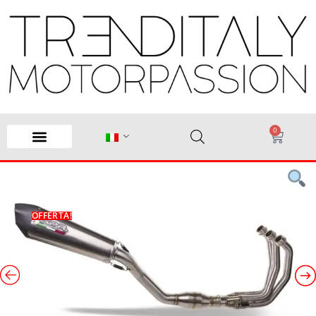
0
OFFERTA!