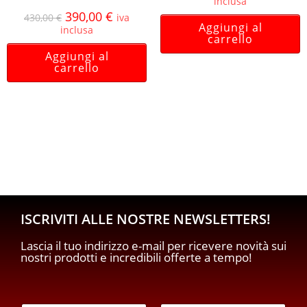
inclusa
390,00
€
430,00
€
iva
Aggiungi al
inclusa
carrello
Aggiungi al
carrello
ISCRIVITI ALLE NOSTRE NEWSLETTERS!
Lascia il tuo indirizzo e-mail per ricevere novità sui
nostri prodotti e incredibili offerte a tempo!
E