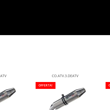
EATV
CO.ATV.3.DEATV
OFFERTA!