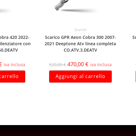
Scarichi
obra 420 2022-
Scarico GPR Aeon Cobra 300 2007-
S
ilenziatore con
2021 Deeptone Atv linea completa
50.DEATV
CO.ATV.3.DEATV
€
470,00
€
iva inclusa
520,00
€
iva inclusa
carrello
Aggiungi al carrello