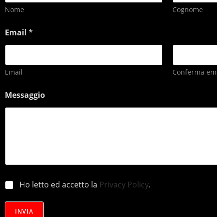
Nome
Cognome
Email
*
Email
Conferma ema
Messaggio
p
Ho letto ed accetto la
Privacy Policy
.
r
i
v
INVIA