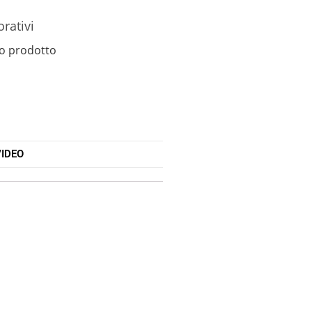
orativi
o prodotto
IDEO