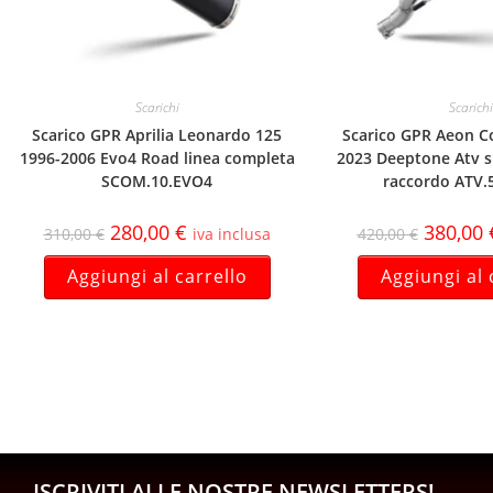
Scarichi
Scarichi
Scarico GPR Aprilia Leonardo 125
Scarico GPR Aeon C
1996-2006 Evo4 Road linea completa
2023 Deeptone Atv s
SCOM.10.EVO4
raccordo ATV.
280,00
€
380,00
310,00
€
iva inclusa
420,00
€
Aggiungi al carrello
Aggiungi al 
ISCRIVITI ALLE NOSTRE NEWSLETTERS!