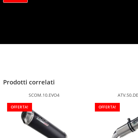
a
c
y
*
Prodotti correlati
SCOM.10.EVO4
ATV.50.D
OFFERTA!
OFFERTA!