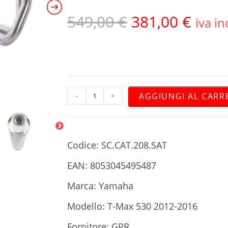
549,00
€
381,00
€
iva in
AGGIUNGI AL CARR
-
+
Codice: SC.CAT.208.SAT
EAN: 8053045495487
Marca: Yamaha
Modello: T-Max 530 2012-2016
Fornitore: GPR