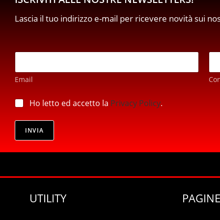
Lascia il tuo indirizzo e-mail per ricevere novità sui no
E
E
m
m
a
a
i
Email
Co
i
l
l
*
*
p
Ho letto ed accetto la
Privacy Policy
.
E
r
m
i
a
v
INVIA
i
a
l
c
y
*
UTILITY
PAGINE