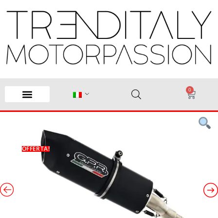
0
OFFERTA!