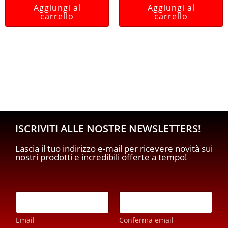
Aggiungi al
Aggiungi al
carrello
carrello
ISCRIVITI ALLE NOSTRE NEWSLETTERS!
Lascia il tuo indirizzo e-mail per ricevere novità sui
nostri prodotti e incredibili offerte a tempo!
E
E
m
m
a
a
i
Email
Conferma email
i
l