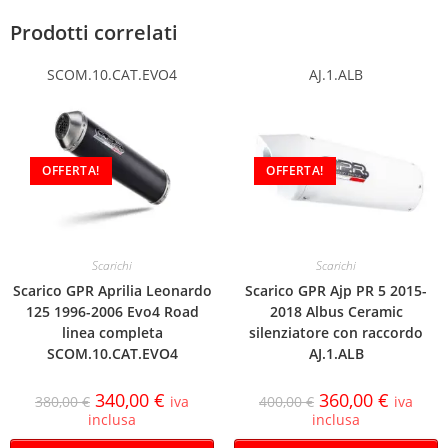
Prodotti correlati
SCOM.10.CAT.EVO4
AJ.1.ALB
OFFERTA!
OFFERTA!
Scarichi
Scarichi
Scarico GPR Aprilia Leonardo
Scarico GPR Ajp PR 5 2015-
125 1996-2006 Evo4 Road
2018 Albus Ceramic
linea completa
silenziatore con raccordo
SCOM.10.CAT.EVO4
AJ.1.ALB
340,00
€
360,00
€
380,00
€
iva
400,00
€
iva
inclusa
inclusa