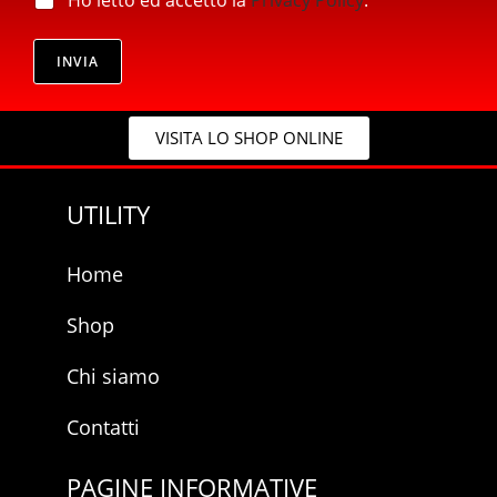
p
r
r
i
i
v
INVIA
v
a
a
c
c
y
y
VISITA LO SHOP ONLINE
*
UTILITY
Home
Shop
Chi siamo
Contatti
PAGINE INFORMATIVE