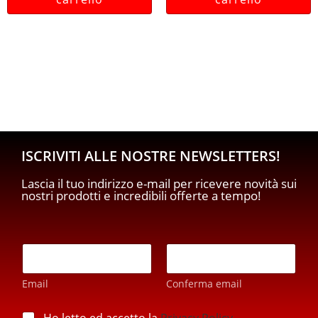
ISCRIVITI ALLE NOSTRE NEWSLETTERS!
Lascia il tuo indirizzo e-mail per ricevere novità sui
nostri prodotti e incredibili offerte a tempo!
E
E
m
m
a
a
i
Email
Conferma email
i
l
l
*
*
p
Ho letto ed accetto la
Privacy Policy
.