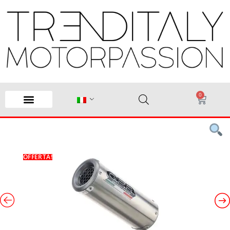
0
OFFERTA!