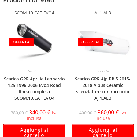
SCOM.10.CAT.EVO4
AJ.1.ALB
OFFERTA!
OFFERTA!
Scarichi
Scarichi
Scarico GPR Aprilia Leonardo
Scarico GPR Ajp PR 5 2015-
125 1996-2006 Evo4 Road
2018 Albus Ceramic
linea completa
silenziatore con raccordo
SCOM.10.CAT.EVO4
AJ.1.ALB
340,00
€
360,00
€
380,00
€
iva
400,00
€
iva
inclusa
inclusa
Aggiungi al
Aggiungi al
carrello
carrello