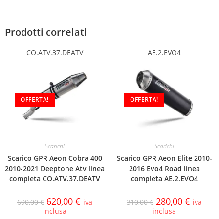
Prodotti correlati
CO.ATV.37.DEATV
AE.2.EVO4
OFFERTA!
OFFERTA!
Scarichi
Scarichi
Scarico GPR Aeon Cobra 400
Scarico GPR Aeon Elite 2010-
2010-2021 Deeptone Atv linea
2016 Evo4 Road linea
completa CO.ATV.37.DEATV
completa AE.2.EVO4
620,00
€
280,00
€
690,00
€
iva
310,00
€
iva
inclusa
inclusa