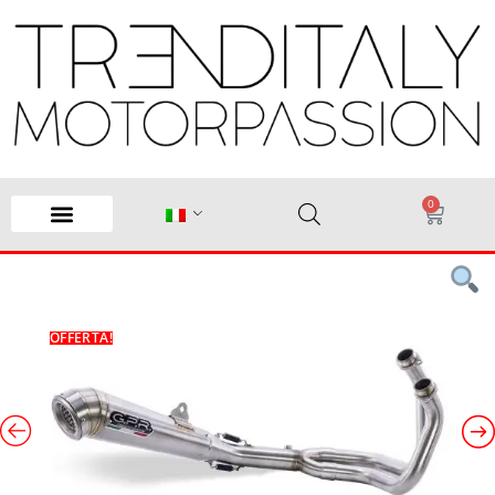
0
OFFERTA!