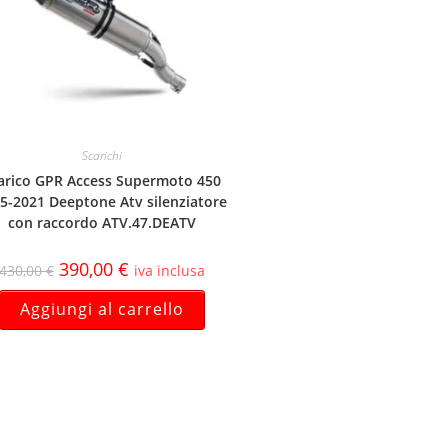
Scarichi
arico GPR Access Supermoto 450
5-2021 Deeptone Atv silenziatore
con raccordo ATV.47.DEATV
390,00
€
430,00
€
iva inclusa
Aggiungi al carrello