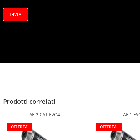
r
i
v
INVIA
a
c
y
*
Prodotti correlati
AE.2.CAT.EVO4
AE.1.EV
OFFERTA!
OFFERTA!