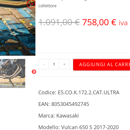
collettore
1.091,00
€
758,00
€
iva
AGGIUNGI AL CARR
-
+
Codice: E5.CO.K.172.2.CAT.ULTRA
EAN: 8053045492745
Marca: Kawasaki
Modello: Vulcan 650 S 2017-2020