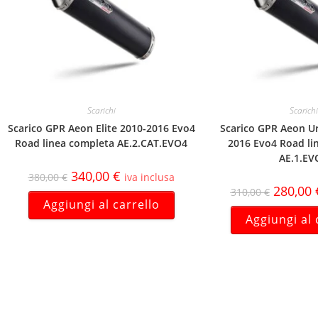
Scarichi
Scarichi
Scarico GPR Aeon Elite 2010-2016 Evo4
Scarico GPR Aeon U
Road linea completa AE.2.CAT.EVO4
2016 Evo4 Road li
AE.1.EV
340,00
€
380,00
€
iva inclusa
280,00
310,00
€
Aggiungi al carrello
Aggiungi al 