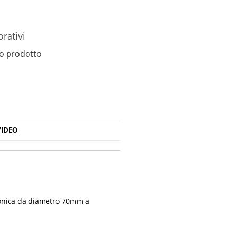
orativi
o prodotto
IDEO
 conica da diametro 70mm a