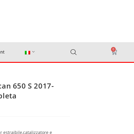
0
nt
can 650 S 2017-
pleta
 estraibile,catalizzatore e