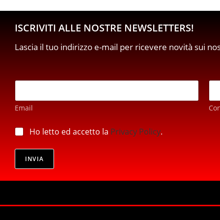
ISCRIVITI ALLE NOSTRE NEWSLETTERS!
Lascia il tuo indirizzo e-mail per ricevere novità sui no
p
E
r
m
i
a
v
Email
Co
i
a
l
c
*
p
Ho letto ed accetto la
Privacy Policy
.
y
r
E
i
m
v
INVIA
a
a
i
c
l
y
p
*
r
i
v