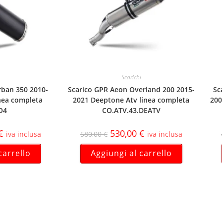
Scarichi
rban 350 2010-
Scarico GPR Aeon Overland 200 2015-
Sc
nea completa
2021 Deeptone Atv linea completa
200
O4
CO.ATV.43.DEATV
€
530,00
€
iva inclusa
580,00
€
iva inclusa
carrello
Aggiungi al carrello