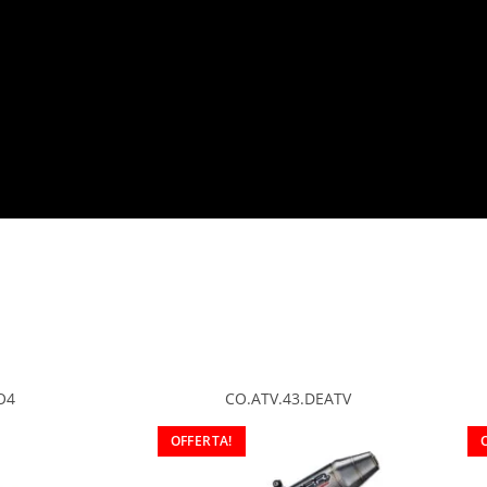
O4
CO.ATV.43.DEATV
OFFERTA!