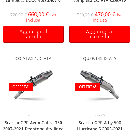
completa CO.ATV.38.DEATV
completa CO.ATV.3.DEATV
660,00
€
470,00
€
720,00
€
iva
520,00
€
iva
inclusa
inclusa
Aggiungi al
Aggiungi al
carrello
carrello
CO.ATV.3.1.DEATV
QUSP.143.DEATV
OFFERTA!
OFFERTA!
Scarichi
Scarichi
Scarico GPR Aeon Cobra 350
Scarico GPR Adly 500
2007-2021 Deeptone Atv linea
Hurricane S 2005-2021