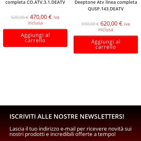
completa CO.ATV.3.1.DEATV
Deeptone Atv linea completa
QUSP.143.DEATV
470,00
€
520,00
€
iva
620,00
€
inclusa
690,00
€
iva
inclusa
Aggiungi al
carrello
Aggiungi al
carrello
ISCRIVITI ALLE NOSTRE NEWSLETTERS!
Lascia il tuo indirizzo e-mail per ricevere novità sui
nostri prodotti e incredibili offerte a tempo!