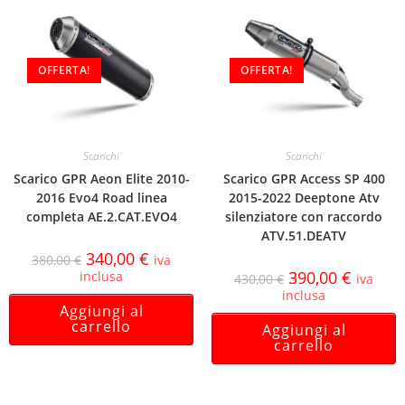
OFFERTA!
OFFERTA!
Scarichi
Scarichi
Scarico GPR Aeon Elite 2010-
Scarico GPR Access SP 400
2016 Evo4 Road linea
2015-2022 Deeptone Atv
completa AE.2.CAT.EVO4
silenziatore con raccordo
ATV.51.DEATV
340,00
€
380,00
€
iva
390,00
€
inclusa
430,00
€
iva
inclusa
Aggiungi al
carrello
Aggiungi al
carrello