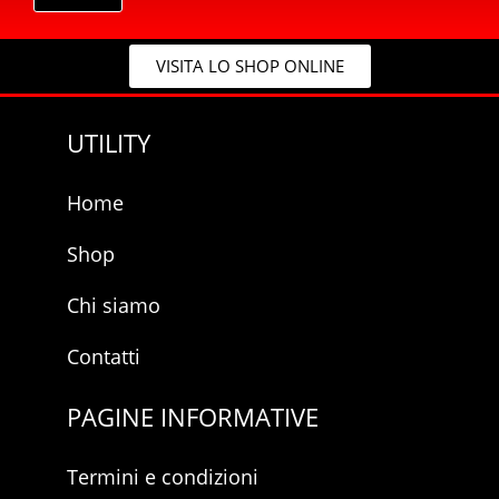
a
p
c
r
y
i
VISITA LO SHOP ONLINE
*
v
a
c
UTILITY
y
p
r
Home
i
v
a
Shop
c
y
Chi siamo
Contatti
PAGINE INFORMATIVE
Termini e condizioni