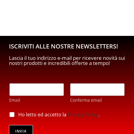
ISCRIVITI ALLE NOSTRE NEWSLETTERS!
Lascia il tuo indirizzo e-mail per ricevere novità sui
nostri prodotti e incredibili offerte a tempo!
E
m
a
Email
Conferma email
i
l
E
*
p
Ho letto ed accetto la
Privacy Policy
.
m
r
a
i
i
v
INVIA
l