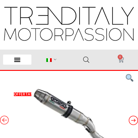
0
OFFERTA!