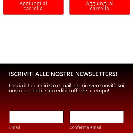
Aggiungi al
Aggiungi al
carrello
carrello
ISCRIVITI ALLE NOSTRE NEWSLETTERS!
Lascia il tuo indirizzo e-mail per ricevere novità sui
nostri prodotti e incredibili offerte a tempo!
E
m
a
Email
Conferma email
i