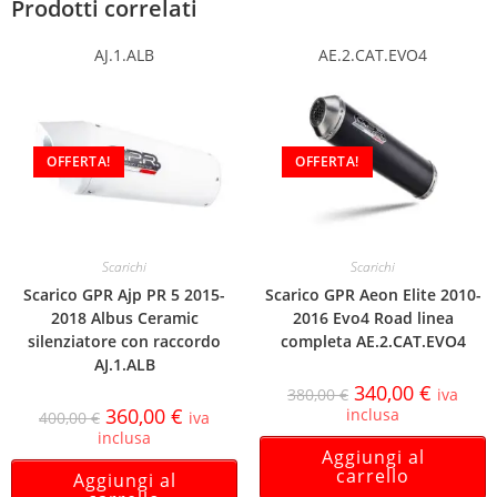
Prodotti correlati
AJ.1.ALB
AE.2.CAT.EVO4
OFFERTA!
OFFERTA!
Scarichi
Scarichi
Scarico GPR Ajp PR 5 2015-
Scarico GPR Aeon Elite 2010-
2018 Albus Ceramic
2016 Evo4 Road linea
silenziatore con raccordo
completa AE.2.CAT.EVO4
AJ.1.ALB
340,00
€
380,00
€
iva
360,00
€
inclusa
400,00
€
iva
inclusa
Aggiungi al
carrello
Aggiungi al