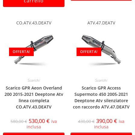
carrello
CO.ATV.43.DEATV
ATV.47.DEATV
OFFERTA!
OFFERTA!
Scarichi
Scarichi
Scarico GPR Aeon Overland
Scarico GPR Access
200 2015-2021 Deeptone Atv
Supermoto 450 2005-2021
linea completa
Deeptone Atv silenziatore
CO.ATV.43.DEATV
con raccordo ATV.47.DEATV
530,00
€
390,00
€
580,00
€
iva
430,00
€
iva
inclusa
inclusa