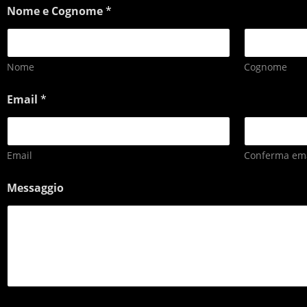
Nome e Cognome
*
Nome
Cognome
Email
*
Email
Conferma ema
Messaggio