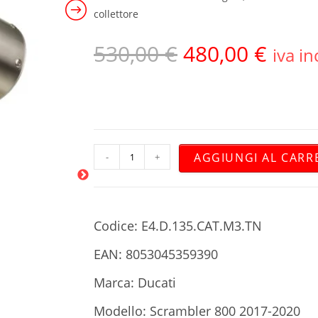
collettore
530,00
€
480,00
€
iva in
AGGIUNGI AL CARR
-
+
Codice: E4.D.135.CAT.M3.TN
EAN: 8053045359390
Marca: Ducati
Modello: Scrambler 800 2017-2020