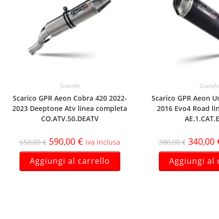
Scarichi
Scarichi
Scarico GPR Aeon Cobra 420 2022-
Scarico GPR Aeon U
2023 Deeptone Atv linea completa
2016 Evo4 Road li
CO.ATV.50.DEATV
AE.1.CAT.
590,00
€
340,00
650,00
€
iva inclusa
380,00
€
Aggiungi al carrello
Aggiungi al 