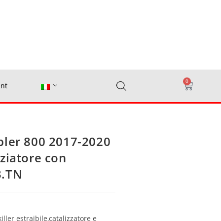
0
nt
bler 800 2017-2020
ziatore con
3.TN
ller estraibile,catalizzatore e