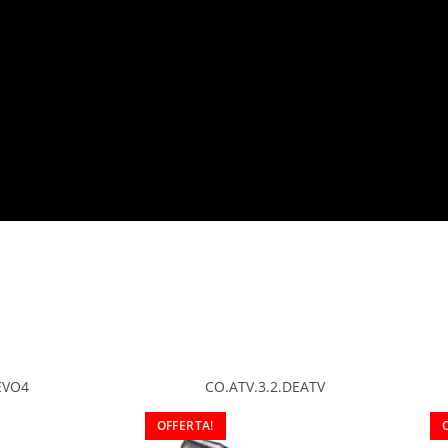
EVO4
CO.ATV.3.2.DEATV
OFFERTA!