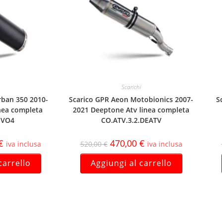
Scarichi
rban 350 2010-
Scarico GPR Aeon Motobionics 2007-
S
nea completa
2021 Deeptone Atv linea completa
EVO4
CO.ATV.3.2.DEATV
€
470,00
€
iva inclusa
520,00
€
iva inclusa
carrello
Aggiungi al carrello