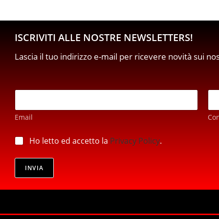
ISCRIVITI ALLE NOSTRE NEWSLETTERS!
Lascia il tuo indirizzo e-mail per ricevere novità sui no
E
m
a
Email
Co
i
l
E
*
p
Ho letto ed accetto la
Privacy Policy
.
m
r
a
i
i
v
INVIA
l
a
*
c
*
y
*