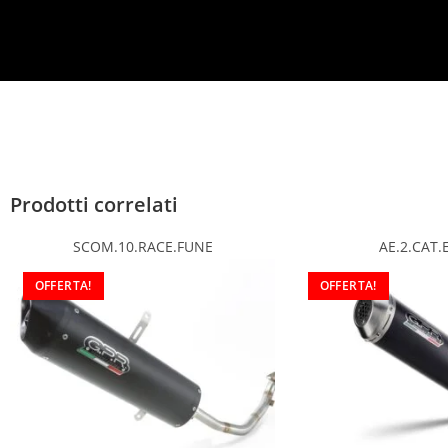
*
Prodotti correlati
SCOM.10.RACE.FUNE
AE.2.CAT.
OFFERTA!
OFFERTA!