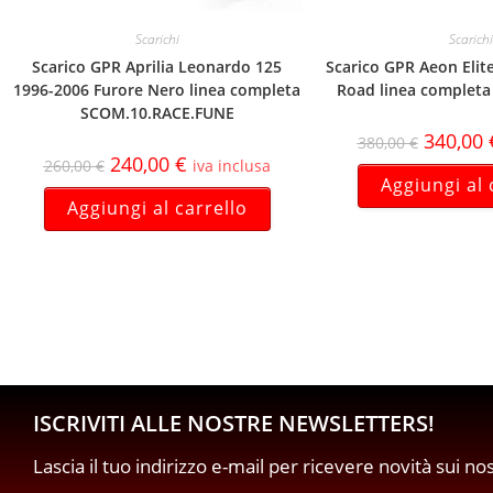
Scarichi
Scarichi
Scarico GPR Aprilia Leonardo 125
Scarico GPR Aeon Elit
1996-2006 Furore Nero linea completa
Road linea completa
SCOM.10.RACE.FUNE
340,00
380,00
€
240,00
€
260,00
€
iva inclusa
Aggiungi al 
Aggiungi al carrello
ISCRIVITI ALLE NOSTRE NEWSLETTERS!
Lascia il tuo indirizzo e-mail per ricevere novità sui no