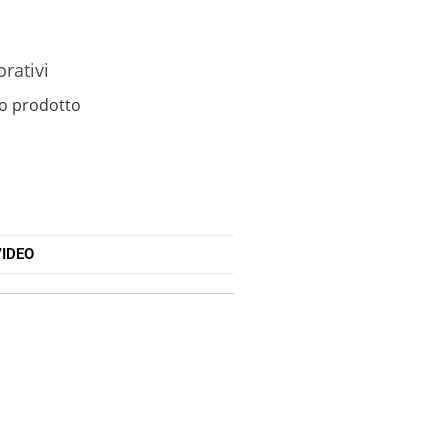
orativi
o prodotto
IDEO