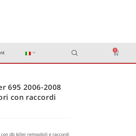
0
nt
er 695 2006-2008
ori con raccordi
 con db killer removibili e raccordi