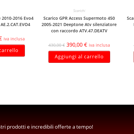
Scarichi
e 2010-2016 Evo4
Scarico GPR Access Supermoto 450
Sca
 AE.2.CAT.EVO4
2005-2021 Deeptone Atv silenziatore
con raccordo ATV.47.DEATV
€
iva inclusa
390,00
€
430,00
€
iva inclusa
carrello
Aggiungi al carrello
stri prodotti e incredibili offerte a tempo!