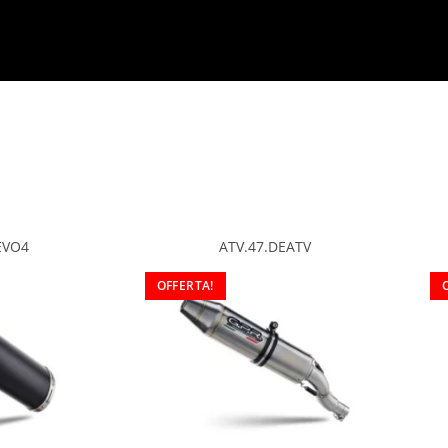
EVO4
ATV.47.DEATV
OFFERTA!