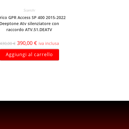
Scarichi
rico GPR Access SP 400 2015-2022
Deeptone Atv silenziatore con
raccordo ATV.51.DEATV
390,00
€
430,00
€
iva inclusa
Aggiungi al carrello