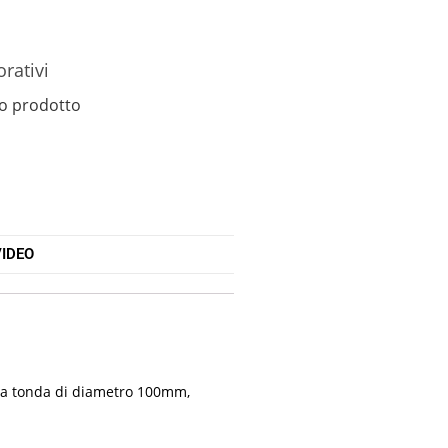
orativi
o prodotto
IDEO
orma tonda di diametro 100mm,