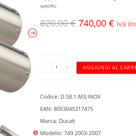
specifici
820,00
€
740,00
€
iva in
AGGIUNGI AL CARR
-
+
Codice: D.58.1.M3.INOX
EAN: 8053045317475
Marca: Ducati
Modello: 749 2003-2007