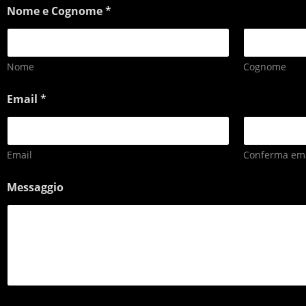
Nome e Cognome
*
Nome
Cognome
Email
*
Email
Conferma ema
Messaggio