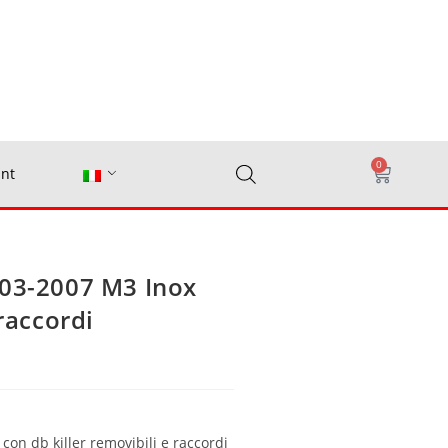
0
nt
003-2007 M3 Inox
 raccordi
 con db killer removibili e raccordi