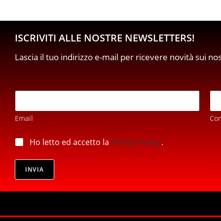
ISCRIVITI ALLE NOSTRE NEWSLETTERS!
Lascia il tuo indirizzo e-mail per ricevere novità sui no
E
m
a
Email
Co
i
l
*
*
p
Ho letto ed accetto la
Privacy Policy
.
E
r
m
i
a
v
INVIA
i
a
l
c
*
y
*