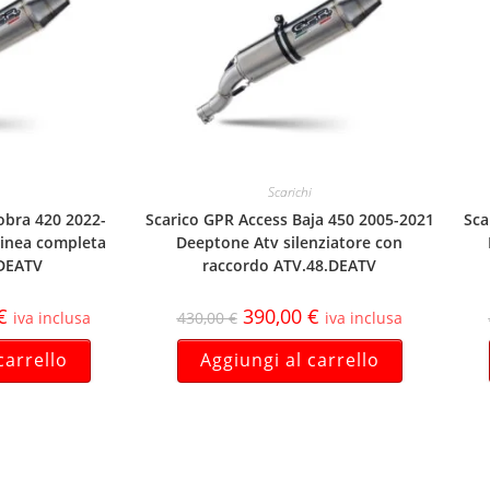
Scarichi
obra 420 2022-
Scarico GPR Access Baja 450 2005-2021
Sca
linea completa
Deeptone Atv silenziatore con
DEATV
raccordo ATV.48.DEATV
€
390,00
€
iva inclusa
430,00
€
iva inclusa
carrello
Aggiungi al carrello