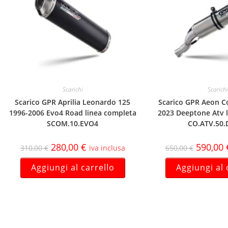
Scarichi
Scarichi
Scarico GPR Aprilia Leonardo 125
Scarico GPR Aeon C
1996-2006 Evo4 Road linea completa
2023 Deeptone Atv 
SCOM.10.EVO4
CO.ATV.50.
280,00
€
590,00
310,00
€
iva inclusa
650,00
€
Aggiungi al carrello
Aggiungi al 