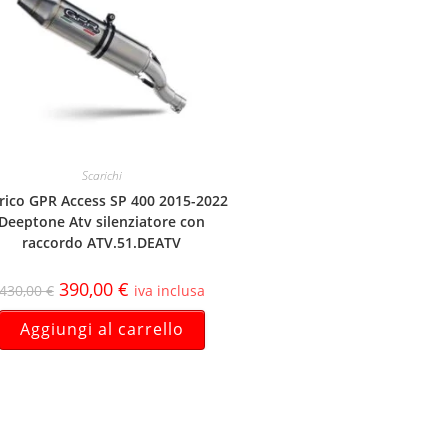
Scarichi
rico GPR Access SP 400 2015-2022
Deeptone Atv silenziatore con
raccordo ATV.51.DEATV
390,00
€
430,00
€
iva inclusa
Aggiungi al carrello