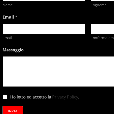
Nome
Cognome
Email
*
Email
Conferma ema
Messaggio
p
Ho letto ed accetto la
Privacy Policy
.
r
i
v
INVIA