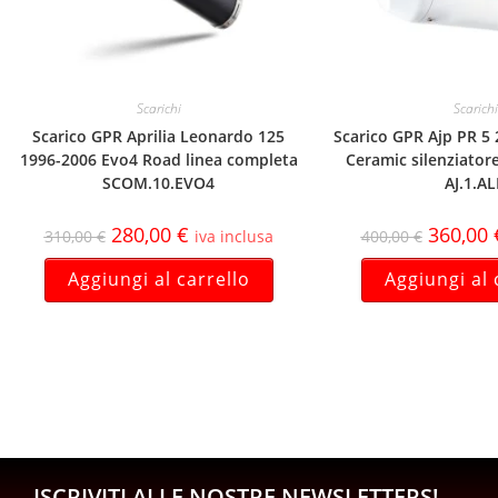
Scarichi
Scarichi
Scarico GPR Aprilia Leonardo 125
Scarico GPR Ajp PR 5
1996-2006 Evo4 Road linea completa
Ceramic silenziator
SCOM.10.EVO4
AJ.1.A
280,00
€
360,00
310,00
€
iva inclusa
400,00
€
Aggiungi al carrello
Aggiungi al 
ISCRIVITI ALLE NOSTRE NEWSLETTERS!