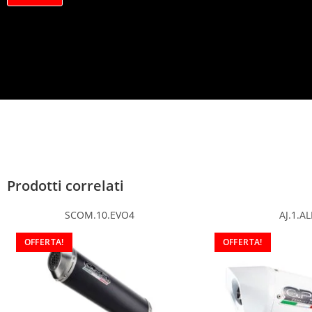
a
c
y
*
Prodotti correlati
SCOM.10.EVO4
AJ.1.AL
OFFERTA!
OFFERTA!