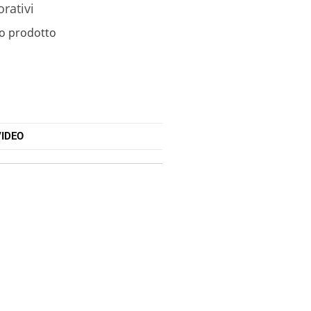
orativi
o prodotto
IDEO