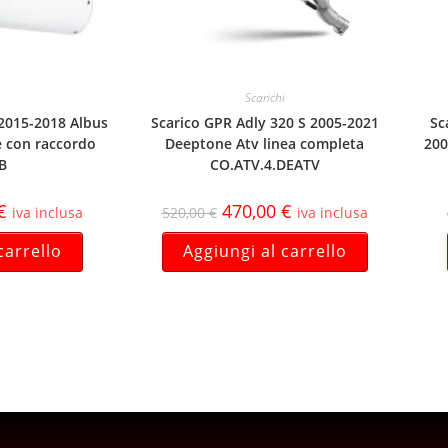
Scarichi
 2015-2018 Albus
Scarico GPR Adly 320 S 2005-2021
Sc
e con raccordo
Deeptone Atv linea completa
200
LB
CO.ATV.4.DEATV
€
470,00
€
iva inclusa
520,00
€
iva inclusa
carrello
Aggiungi al carrello