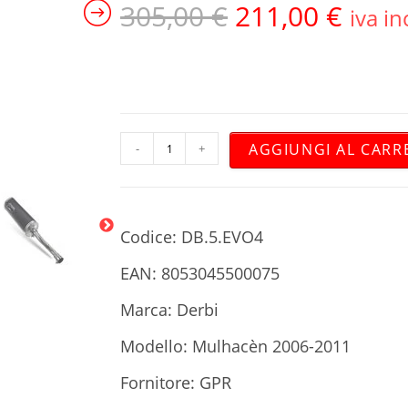
305,00
€
211,00
€
iva in
AGGIUNGI AL CARR
-
+
Codice: DB.5.EVO4
EAN: 8053045500075
Marca: Derbi
Modello: Mulhacèn 2006-2011
Fornitore: GPR