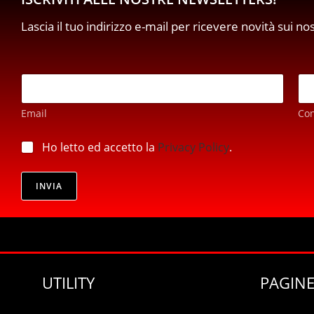
Lascia il tuo indirizzo e-mail per ricevere novità sui no
E
m
a
Email
Co
i
l
p
*
p
Ho letto ed accetto la
Privacy Policy
.
r
r
i
i
v
v
INVIA
a
a
c
c
y
y
*
*
E
m
a
UTILITY
PAGINE
i
l