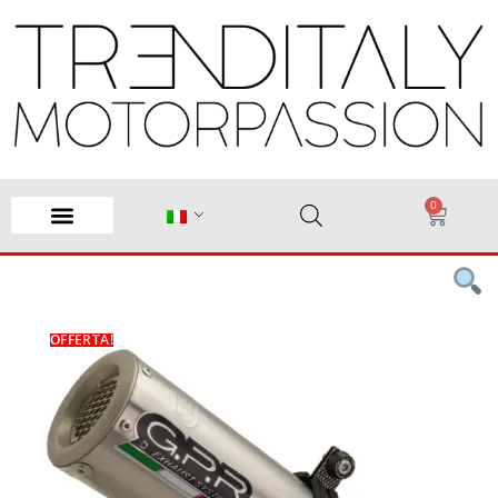
0
OFFERTA!