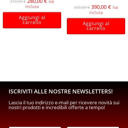
280,00
€
310,00
€
iva
390,00
€
inclusa
430,00
€
iva
inclusa
Aggiungi al
carrello
Aggiungi al
carrello
ISCRIVITI ALLE NOSTRE NEWSLETTERS!
Lascia il tuo indirizzo e-mail per ricevere novità sui
nostri prodotti e incredibili offerte a tempo!
p