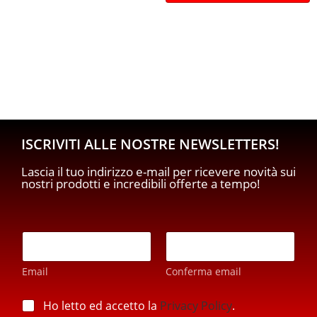
ISCRIVITI ALLE NOSTRE NEWSLETTERS!
Lascia il tuo indirizzo e-mail per ricevere novità sui
nostri prodotti e incredibili offerte a tempo!
E
m
a
Email
Conferma email
i
l
*
*
p
Ho letto ed accetto la
Privacy Policy
.
p