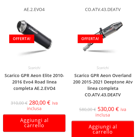
AE.2.EVO4
CO.ATV.43.DEATV
OFFERTA!
OFFERTA!
Scarichi
Scarichi
Scarico GPR Aeon Elite 2010-
Scarico GPR Aeon Overland
2016 Evo4 Road linea
200 2015-2021 Deeptone Atv
completa AE.2.EVO4
linea completa
CO.ATV.43.DEATV
280,00
€
310,00
€
iva
530,00
€
inclusa
580,00
€
iva
inclusa
Aggiungi al
carrello
Aggiungi al
carrello