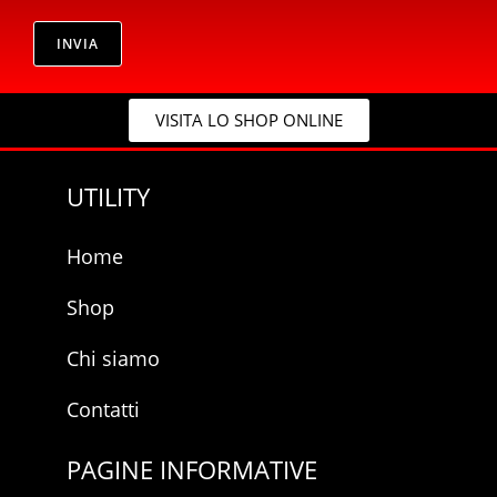
r
r
i
i
v
INVIA
v
a
a
c
c
y
y
VISITA LO SHOP ONLINE
*
*
UTILITY
Home
Shop
Chi siamo
Contatti
PAGINE INFORMATIVE