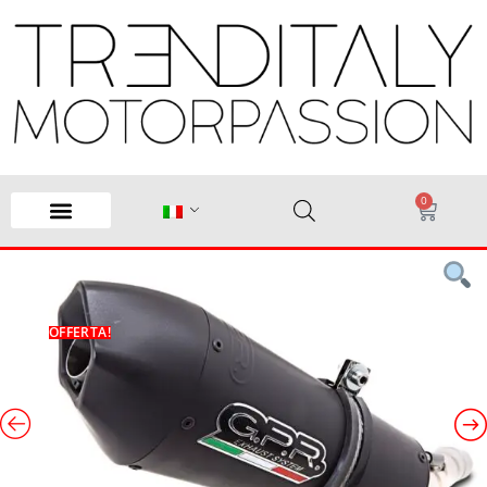
0
OFFERTA!