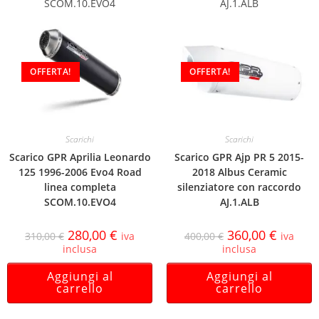
SCOM.10.EVO4
AJ.1.ALB
OFFERTA!
OFFERTA!
Scarichi
Scarichi
Scarico GPR Aprilia Leonardo
Scarico GPR Ajp PR 5 2015-
125 1996-2006 Evo4 Road
2018 Albus Ceramic
linea completa
silenziatore con raccordo
SCOM.10.EVO4
AJ.1.ALB
280,00
€
360,00
€
310,00
€
iva
400,00
€
iva
inclusa
inclusa
Aggiungi al
Aggiungi al
carrello
carrello