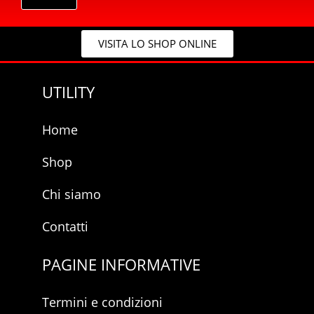
a
i
c
l
y
p
VISITA LO SHOP ONLINE
*
r
i
v
UTILITY
a
c
y
Home
Shop
Chi siamo
Contatti
PAGINE INFORMATIVE
Termini e condizioni