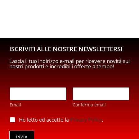
ISCRIVITI ALLE NOSTRE NEWSLETTERS!
Lascia il tuo indirizzo e-mail per ricevere novità sui
nostri prodotti e incredibili offerte a tempo!
p
E
r
m
i
a
v
Email
Conferma email
i
a
l
c
*
p
Ho letto ed accetto la
Privacy Policy
.
y
r
E
i
m
v
INVIA
a