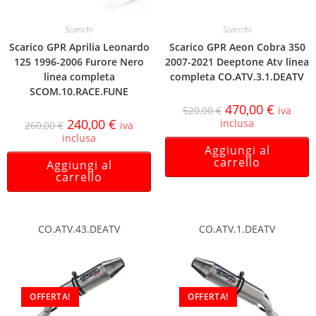
Scarichi
Scarichi
Scarico GPR Aprilia Leonardo
Scarico GPR Aeon Cobra 350
125 1996-2006 Furore Nero
2007-2021 Deeptone Atv linea
linea completa
completa CO.ATV.3.1.DEATV
SCOM.10.RACE.FUNE
470,00
€
520,00
€
iva
240,00
€
inclusa
260,00
€
iva
inclusa
Aggiungi al
carrello
Aggiungi al
carrello
CO.ATV.43.DEATV
CO.ATV.1.DEATV
OFFERTA!
OFFERTA!