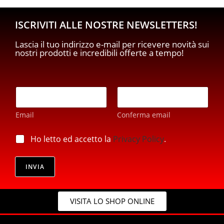
ISCRIVITI ALLE NOSTRE NEWSLETTERS!
Lascia il tuo indirizzo e-mail per ricevere novità sui
nostri prodotti e incredibili offerte a tempo!
E
m
a
Email
Conferma email
i
l
E
*
p
Ho letto ed accetto la
Privacy Policy
.
m
r
a
i
i
v
INVIA
l
a
*
c
*
y
VISITA LO SHOP ONLINE
*