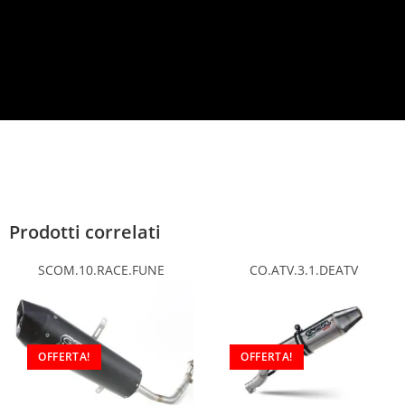
c
y
*
Prodotti correlati
SCOM.10.RACE.FUNE
CO.ATV.3.1.DEATV
OFFERTA!
OFFERTA!