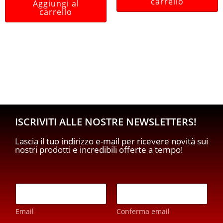
carrello
Aggiungi al
carrello
ISCRIVITI ALLE NOSTRE NEWSLETTERS!
Lascia il tuo indirizzo e-mail per ricevere novità sui
nostri prodotti e incredibili offerte a tempo!
p
E
r
m
i
a
v
Email
Conferma email
i
a