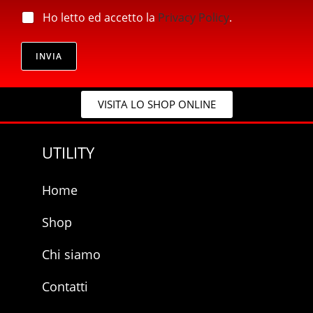
l
c
*
p
Ho letto ed accetto la
Privacy Policy
.
y
r
*
i
*
v
INVIA
a
c
y
VISITA LO SHOP ONLINE
*
UTILITY
Home
Shop
Chi siamo
Contatti