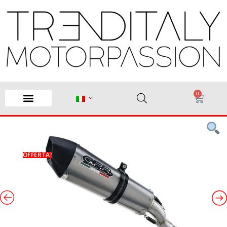
0
OFFERTA!