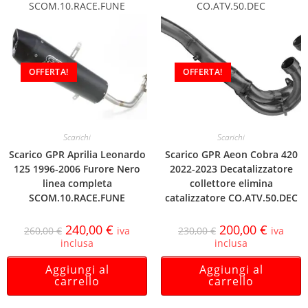
SCOM.10.RACE.FUNE
CO.ATV.50.DEC
OFFERTA!
OFFERTA!
Scarichi
Scarichi
Scarico GPR Aprilia Leonardo
Scarico GPR Aeon Cobra 420
125 1996-2006 Furore Nero
2022-2023 Decatalizzatore
linea completa
collettore elimina
SCOM.10.RACE.FUNE
catalizzatore CO.ATV.50.DEC
240,00
€
200,00
€
260,00
€
iva
230,00
€
iva
inclusa
inclusa
Aggiungi al
Aggiungi al
carrello
carrello