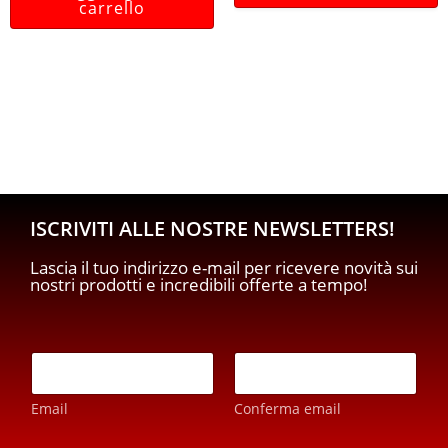
carrello
ISCRIVITI ALLE NOSTRE NEWSLETTERS!
Lascia il tuo indirizzo e-mail per ricevere novità sui
nostri prodotti e incredibili offerte a tempo!
E
E
m
m
a
a
i
Email
Conferma email
i
l
l
*