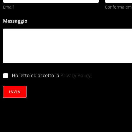
Email
Conferma ema
Messaggio
p
Ho letto ed accetto la
Privacy Policy
.
r
i
v
INVIA
a
c
y
*