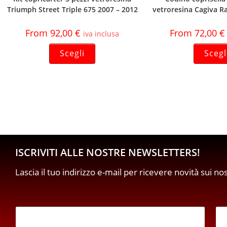
Triumph Street Triple 675 2007 – 2012
vetroresina Cagiva R
From
92,00
€
From
72,00
€
iva inclusa
Scegli
Scegl
ISCRIVITI ALLE NOSTRE NEWSLETTERS!
Lascia il tuo indirizzo e-mail per ricevere novità sui no
E
m