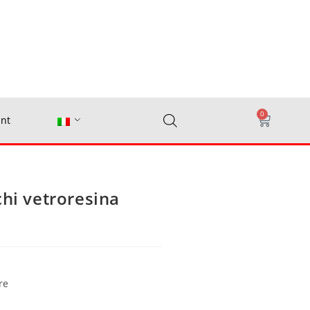
0
nt
chi vetroresina
re