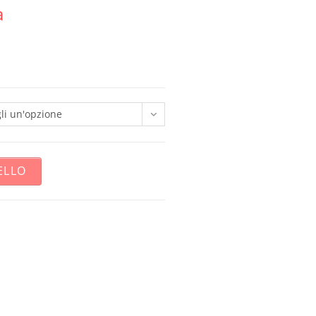
a
li un'opzione
ELLO