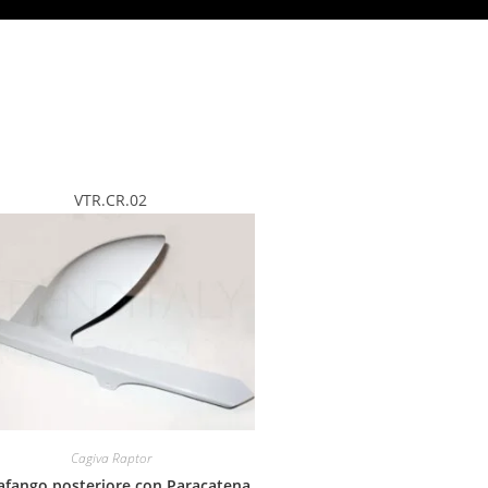
VTR.CR.02
Cagiva Raptor
afango posteriore con Paracatena