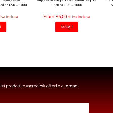
aptor 650 – 1000
Raptor 650 – 1000
From
36,00
€
iva inclusa
iva inclusa
i
Scegli
stri prodotti e incredibili offerte a tempo!