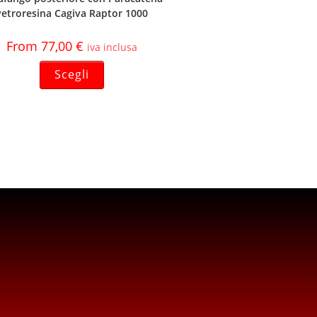
vetroresina Cagiva Raptor 1000
From
77,00
€
iva inclusa
Scegli