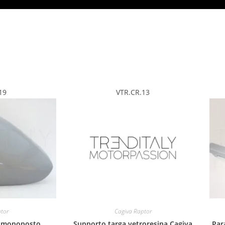
19
VTR.CR.13
tor
Cagiva Raptor
a monoposto
Supporto targa vetroresina Cagiva
Par