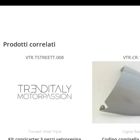
Prodotti correlati
VTR.TSTREETT.008
VTR.CR.
Triumph Street Triple
Cagiva Rap
Kit copricarter 3 pezzi vetroresina
Codino coprisell