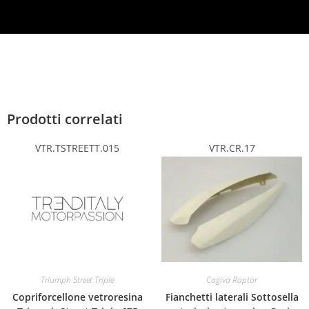
Prodotti correlati
VTR.TSTREETT.015
VTR.CR.17
Triumph Street Triple
Cagiva Raptor
Copriforcellone vetroresina
Fianchetti laterali Sottosella