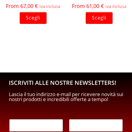
From
67,00
€
From
61,00
€
iva inclusa
iva inclusa
Scegli
Scegli
ISCRIVITI ALLE NOSTRE NEWSLETTERS!
Lascia il tuo indirizzo e-mail per ricevere novità sui
nostri prodotti e incredibili offerte a tempo!
*
E
E
m
m