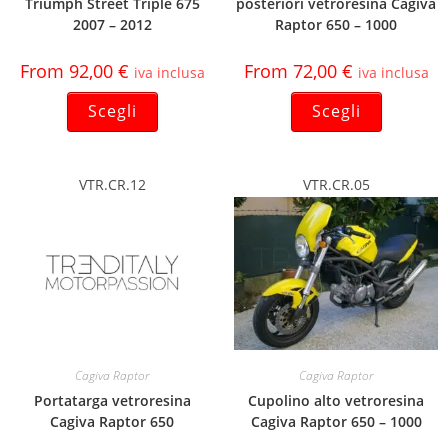
Triumph Street Triple 675
posteriori vetroresina Cagiva
2007 – 2012
Raptor 650 – 1000
From
92,00
€
From
72,00
€
iva inclusa
iva inclusa
Scegli
Scegli
VTR.CR.12
VTR.CR.05
Cagiva Raptor
Cagiva Raptor
Portatarga vetroresina
Cupolino alto vetroresina
Cagiva Raptor 650
Cagiva Raptor 650 – 1000