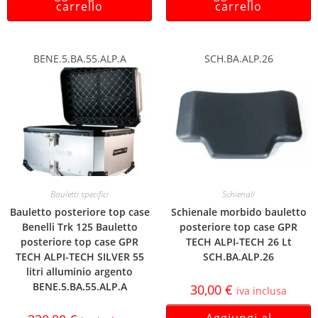
carrello
carrello
BENE.5.BA.55.ALP.A
SCH.BA.ALP.26
Bauletti specifici
Schienali
Bauletto posteriore top case
Schienale morbido bauletto
Benelli Trk 125 Bauletto
posteriore top case GPR
posteriore top case GPR
TECH ALPI-TECH 26 Lt
TECH ALPI-TECH SILVER 55
SCH.BA.ALP.26
litri alluminio argento
BENE.5.BA.55.ALP.A
30,00
€
iva inclusa
Aggiungi al