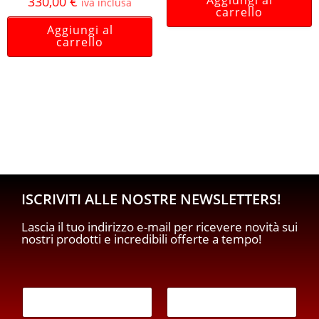
330,00
€
iva inclusa
carrello
Aggiungi al
carrello
ISCRIVITI ALLE NOSTRE NEWSLETTERS!
Lascia il tuo indirizzo e-mail per ricevere novità sui
nostri prodotti e incredibili offerte a tempo!
E
m