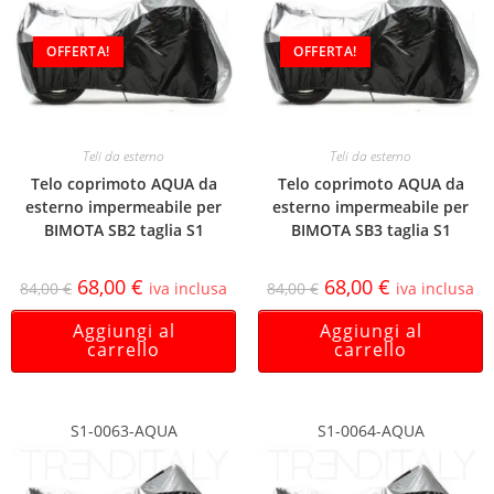
OFFERTA!
OFFERTA!
Teli da esterno
Teli da esterno
Telo coprimoto AQUA da
Telo coprimoto AQUA da
esterno impermeabile per
esterno impermeabile per
BIMOTA SB2 taglia S1
BIMOTA SB3 taglia S1
68,00
€
68,00
€
84,00
€
iva inclusa
84,00
€
iva inclusa
Aggiungi al
Aggiungi al
carrello
carrello
S1-0063-AQUA
S1-0064-AQUA