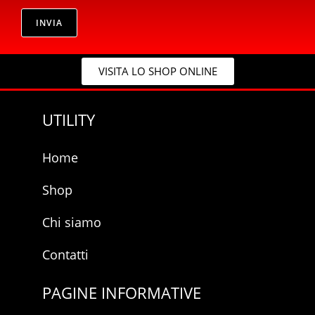
i
v
v
INVIA
a
a
c
c
y
y
*
VISITA LO SHOP ONLINE
*
UTILITY
Home
Shop
Chi siamo
Contatti
PAGINE INFORMATIVE