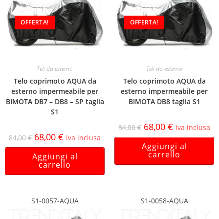
OFFERTA!
OFFERTA!
Teli da esterno
Teli da esterno
Telo coprimoto AQUA da
Telo coprimoto AQUA da
esterno impermeabile per
esterno impermeabile per
BIMOTA DB7 – DB8 – SP taglia
BIMOTA DB8 taglia S1
S1
68,00
€
84,00
€
iva inclusa
68,00
€
84,00
€
iva inclusa
Aggiungi al
carrello
Aggiungi al
carrello
S1-0057-AQUA
S1-0058-AQUA