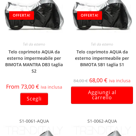
OFFERTA!
OFFERTA!
Teli da esterno
Teli da esterno
Telo coprimoto AQUA da
Telo coprimoto AQUA da
esterno impermeabile per
esterno impermeabile per
BIMOTA MANTRA DB3 taglia
BIMOTA SB1 taglia S1
S2
68,00
€
84,00
€
iva inclusa
From
73,00
€
iva inclusa
Aggiungi al
carrello
Scegli
S1-0061-AQUA
S1-0062-AQUA