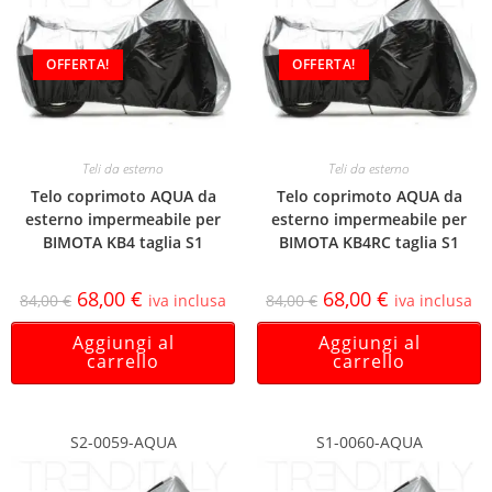
OFFERTA!
OFFERTA!
Teli da esterno
Teli da esterno
Telo coprimoto AQUA da
Telo coprimoto AQUA da
esterno impermeabile per
esterno impermeabile per
BIMOTA KB4 taglia S1
BIMOTA KB4RC taglia S1
68,00
€
68,00
€
84,00
€
iva inclusa
84,00
€
iva inclusa
Aggiungi al
Aggiungi al
carrello
carrello
S2-0059-AQUA
S1-0060-AQUA