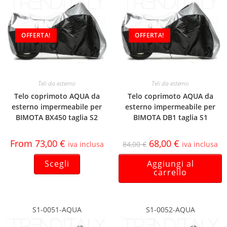
OFFERTA!
OFFERTA!
Teli da esterno
Teli da esterno
Telo coprimoto AQUA da
Telo coprimoto AQUA da
esterno impermeabile per
esterno impermeabile per
BIMOTA BX450 taglia S2
BIMOTA DB1 taglia S1
From
73,00
€
68,00
€
iva inclusa
84,00
€
iva inclusa
Scegli
Aggiungi al
carrello
S1-0051-AQUA
S1-0052-AQUA