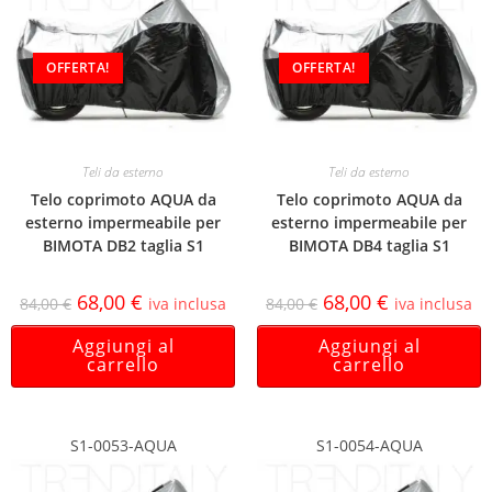
OFFERTA!
OFFERTA!
Teli da esterno
Teli da esterno
Telo coprimoto AQUA da
Telo coprimoto AQUA da
esterno impermeabile per
esterno impermeabile per
BIMOTA DB2 taglia S1
BIMOTA DB4 taglia S1
68,00
€
68,00
€
84,00
€
iva inclusa
84,00
€
iva inclusa
Aggiungi al
Aggiungi al
carrello
carrello
S1-0053-AQUA
S1-0054-AQUA