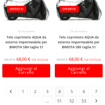
OFFERTA!
OFFERTA!
Teli da esterno
Teli da esterno
Telo coprimoto AQUA da
Telo coprimoto AQUA da
esterno impermeabile per
esterno impermeabile per
BIMOTA SB4 taglia S1
BIMOTA SB5 taglia S1
68,00
€
68,00
€
84,00
€
iva inclusa
84,00
€
iva inclusa
Aggiungi al
Aggiungi al
carrello
carrello
1
2
3
4
5
6
7
…
51
52
53