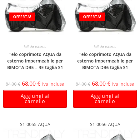
OFFERTA!
OFFERTA!
Teli da esterno
Teli da esterno
Telo coprimoto AQUA da
Telo coprimoto AQUA da
esterno impermeabile per
esterno impermeabile per
BIMOTA DB5 – RE taglia S1
BIMOTA DB6 taglia S1
68,00
€
68,00
€
84,00
€
iva inclusa
84,00
€
iva inclusa
Aggiungi al
Aggiungi al
carrello
carrello
S1-0055-AQUA
S1-0056-AQUA