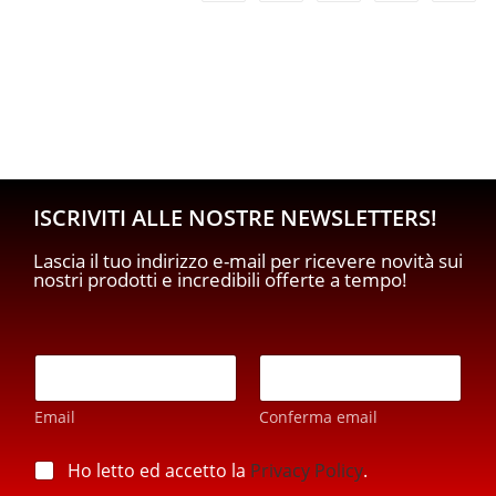
ISCRIVITI ALLE NOSTRE NEWSLETTERS!
Lascia il tuo indirizzo e-mail per ricevere novità sui
nostri prodotti e incredibili offerte a tempo!
E
E
m
m
a
a
i
Email
Conferma email
i
l
l
p
*
p
Ho letto ed accetto la
Privacy Policy
.
r
r
i