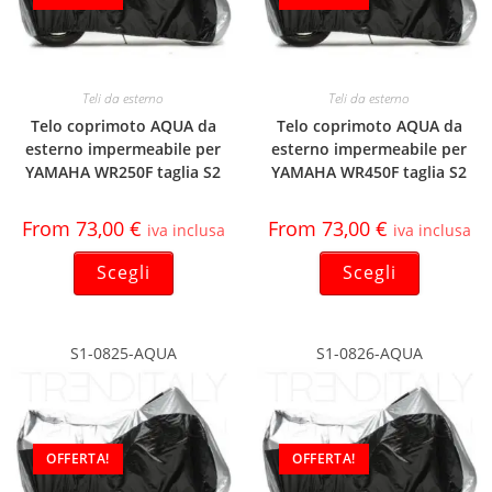
Teli da esterno
Teli da esterno
Telo coprimoto AQUA da
Telo coprimoto AQUA da
esterno impermeabile per
esterno impermeabile per
YAMAHA WR250F taglia S2
YAMAHA WR450F taglia S2
From
73,00
€
From
73,00
€
iva inclusa
iva inclusa
Scegli
Scegli
S1-0825-AQUA
S1-0826-AQUA
OFFERTA!
OFFERTA!