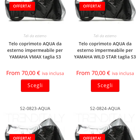
OFFERTA!
OFFERTA!
Teli da esterno
Teli da esterno
Telo coprimoto AQUA da
Telo coprimoto AQUA da
esterno impermeabile per
esterno impermeabile per
YAMAHA VMAX taglia S3
YAMAHA WILD STAR taglia S3
From
70,00
€
From
70,00
€
iva inclusa
iva inclusa
Scegli
Scegli
S2-0823-AQUA
S2-0824-AQUA
OFFERTA!
OFFERTA!