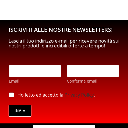
ISCRIVITI ALLE NOSTRE NEWSLETTERS!
Lascia il tuo indirizzo e-mail per ricevere novità sui
nostri prodotti e incredibili offerte a tempo!
*
E
*
m
E
a
m
Email
Conferma email
i
a
l
i
*
p
Ho letto ed accetto la
Privacy Policy
.
l
r
i
v
INVIA
a
c
y