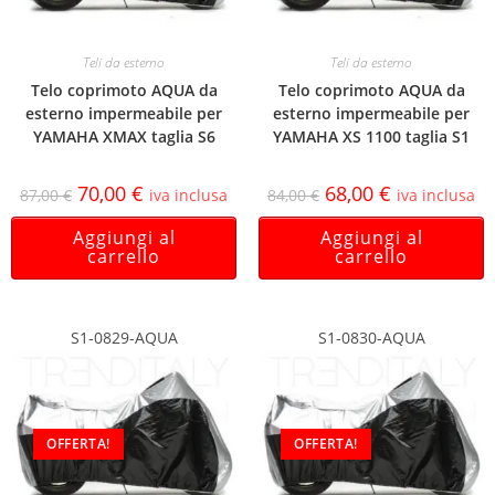
Teli da esterno
Teli da esterno
Telo coprimoto AQUA da
Telo coprimoto AQUA da
esterno impermeabile per
esterno impermeabile per
YAMAHA XMAX taglia S6
YAMAHA XS 1100 taglia S1
70,00
€
68,00
€
87,00
€
iva inclusa
84,00
€
iva inclusa
Aggiungi al
Aggiungi al
carrello
carrello
S1-0829-AQUA
S1-0830-AQUA
OFFERTA!
OFFERTA!