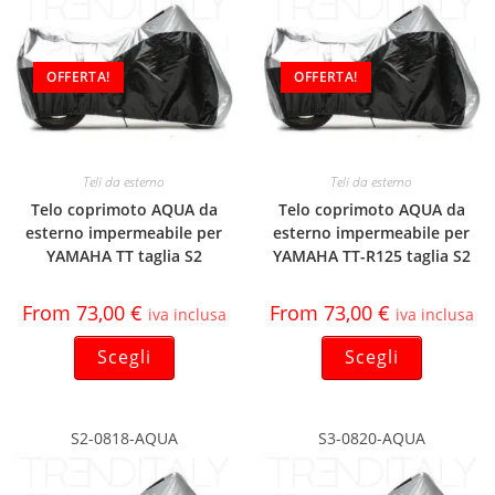
OFFERTA!
OFFERTA!
Teli da esterno
Teli da esterno
Telo coprimoto AQUA da
Telo coprimoto AQUA da
esterno impermeabile per
esterno impermeabile per
YAMAHA TT taglia S2
YAMAHA TT-R125 taglia S2
From
73,00
€
From
73,00
€
iva inclusa
iva inclusa
Scegli
Scegli
S2-0818-AQUA
S3-0820-AQUA