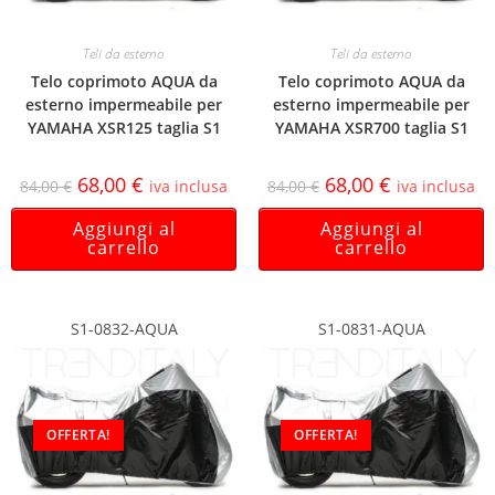
Teli da esterno
Teli da esterno
Telo coprimoto AQUA da
Telo coprimoto AQUA da
esterno impermeabile per
esterno impermeabile per
YAMAHA XSR125 taglia S1
YAMAHA XSR700 taglia S1
68,00
€
68,00
€
84,00
€
iva inclusa
84,00
€
iva inclusa
Aggiungi al
Aggiungi al
carrello
carrello
S1-0832-AQUA
S1-0831-AQUA
OFFERTA!
OFFERTA!