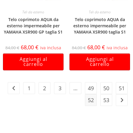
Teli da esterno
Teli da esterno
Telo coprimoto AQUA da
Telo coprimoto AQUA da
esterno impermeabile per
esterno impermeabile per
YAMAHA XSR900 GP taglia S1
YAMAHA XSR900 taglia S1
68,00
€
68,00
€
84,00
€
iva inclusa
84,00
€
iva inclusa
Aggiungi al
Aggiungi al
carrello
carrello
1
2
3
…
49
50
51
52
53