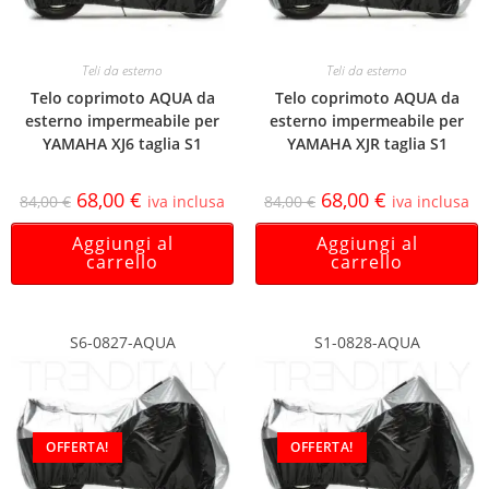
Teli da esterno
Teli da esterno
Telo coprimoto AQUA da
Telo coprimoto AQUA da
esterno impermeabile per
esterno impermeabile per
YAMAHA XJ6 taglia S1
YAMAHA XJR taglia S1
68,00
€
68,00
€
84,00
€
iva inclusa
84,00
€
iva inclusa
Aggiungi al
Aggiungi al
carrello
carrello
S6-0827-AQUA
S1-0828-AQUA
OFFERTA!
OFFERTA!