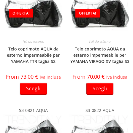
OFFERTA!
OFFERTA!
Teli da esterno
Teli da esterno
Telo coprimoto AQUA da
Telo coprimoto AQUA da
esterno impermeabile per
esterno impermeabile per
YAMAHA TTR taglia S2
YAMAHA VIRAGO XV taglia S3
From
73,00
€
From
70,00
€
iva inclusa
iva inclusa
Scegli
Scegli
S3-0821-AQUA
S3-0822-AQUA