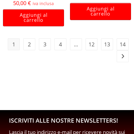
50,00
€
iva inclusa
Aggiungi al
carrello
Aggiungi al
carrello
1
2
3
4
…
12
13
14
ISCRIVITI ALLE NOSTRE NEWSLETTERS!
Lascia il tuo indirizzo e-mail per ricevere novità sui