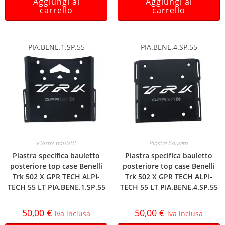
Aggiungi al
Aggiungi al
carrello
carrello
PIA.BENE.1.SP.55
PIA.BENE.4.SP.55
Piastre bauletti
Piastre bauletti
Piastra specifica bauletto
Piastra specifica bauletto
posteriore top case Benelli
posteriore top case Benelli
Trk 502 X GPR TECH ALPI-
Trk 502 X GPR TECH ALPI-
TECH 55 LT PIA.BENE.1.SP.55
TECH 55 LT PIA.BENE.4.SP.55
50,00
€
50,00
€
iva inclusa
iva inclusa