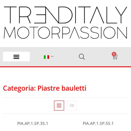
0
Categoria: Piastre bauletti
PIA.AP.1.SP.35.1
PIA.AP.1.SP.55.1