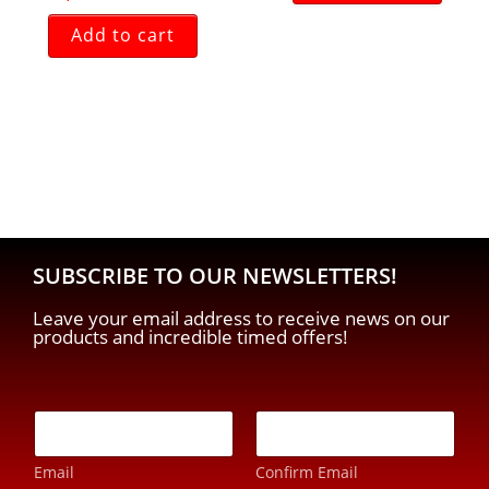
Add to cart
SUBSCRIBE TO OUR NEWSLETTERS!
Leave your email address to receive news on our
products and incredible timed offers!
E
E
-
-
m
m
a
Email
Confirm Email
a
i