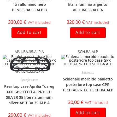
litri alluminio nero
litri alluminio argento
BENE.5.BA.55.ALP.B
AP.1.BA.55.ALP.A
330,00
€
320,00
€
VAT included
VAT included
Add to cart
Add to cart
AP.1.BA.35.ALP.A
SCH.BA.ALP
Backrests
Schienale morbido bauletto
Specific cases
posteriore top case GPR
Rear top case Aprilia Tuareg
TECH ALPI-TECH SCH.BA.ALP
660 GPR TECH ALPI-TECH
SILVER 35 liters aluminum
30,00
€
VAT included
silver AP.1.BA.35.ALP.A
Add to cart
290,00
€
VAT included