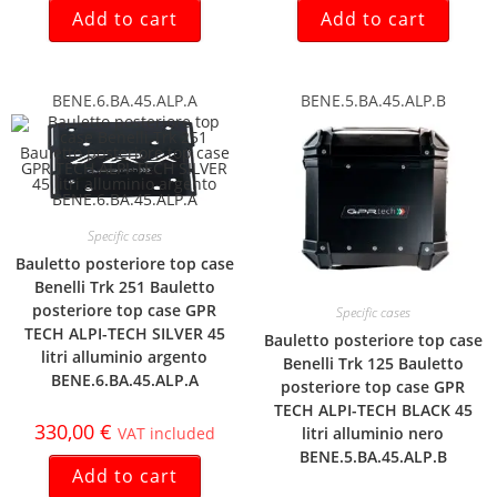
Add to cart
Add to cart
BENE.6.BA.45.ALP.A
BENE.5.BA.45.ALP.B
Specific cases
Bauletto posteriore top case
Benelli Trk 251 Bauletto
posteriore top case GPR
Specific cases
TECH ALPI-TECH SILVER 45
Bauletto posteriore top case
litri alluminio argento
Benelli Trk 125 Bauletto
BENE.6.BA.45.ALP.A
posteriore top case GPR
TECH ALPI-TECH BLACK 45
330,00
€
VAT included
litri alluminio nero
BENE.5.BA.45.ALP.B
Add to cart