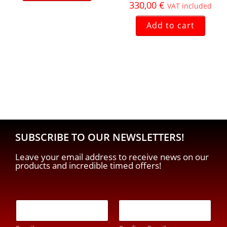
330,00
€
VAT included
Add to cart
SUBSCRIBE TO OUR NEWSLETTERS!
Leave your email address to receive news on our
products and incredible timed offers!
E
-
m