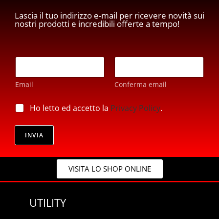
Lascia il tuo indirizzo e-mail per ricevere novità sui
nostri prodotti e incredibili offerte a tempo!
p
E
r
m
i
a
v
Email
Conferma email
i
a
l
c
*
p
Ho letto ed accetto la
Privacy Policy
.
y
r
p
i
r
v
INVIA
i
a
v
c
a
y
c
VISITA LO SHOP ONLINE
*
y
p
r
UTILITY
i
v