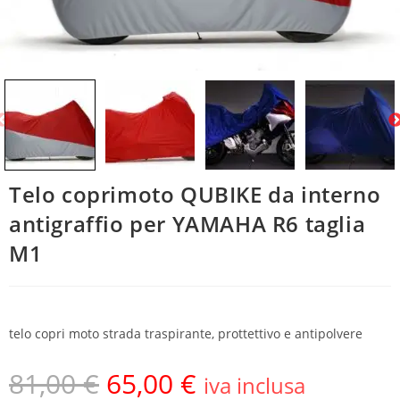
Telo coprimoto QUBIKE da interno
antigraffio per YAMAHA R6 taglia
M1
telo copri moto strada traspirante, prottettivo e antipolvere
81,00
€
65,00
€
iva inclusa