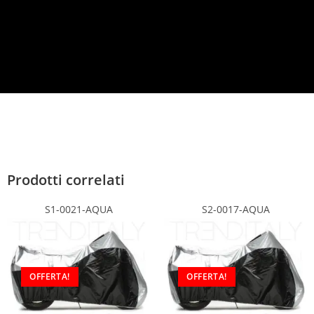
c
y
*
Prodotti correlati
S1-0021-AQUA
S2-0017-AQUA
OFFERTA!
OFFERTA!