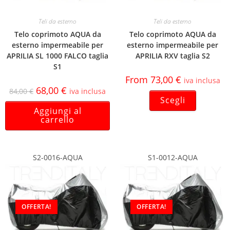
Teli da esterno
Teli da esterno
Telo coprimoto AQUA da
Telo coprimoto AQUA da
esterno impermeabile per
esterno impermeabile per
APRILIA SL 1000 FALCO taglia
APRILIA RXV taglia S2
S1
From
73,00
€
iva inclusa
68,00
€
84,00
€
iva inclusa
Scegli
Aggiungi al
carrello
S2-0016-AQUA
S1-0012-AQUA
OFFERTA!
OFFERTA!