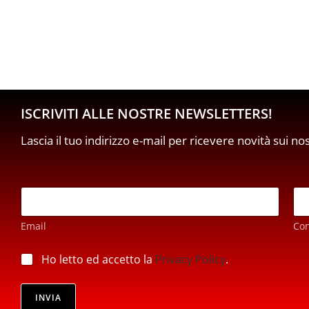
ISCRIVITI ALLE NOSTRE NEWSLETTERS!
Lascia il tuo indirizzo e-mail per ricevere novità sui no
E
m
a
Email
Co
i
l
p
*
p
Ho letto ed accetto la
Privacy Policy
.
r
r
i
i
v
v
INVIA
a