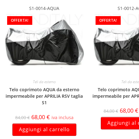
S1-0014-AQUA
S1-0012-
OFFERTA!
OFFERTA!
Teli da esterno
Teli da est
Telo coprimoto AQUA da esterno
Telo coprimoto AQ
impermeabile per APRILIA RSV taglia
impermeabile per APRI
S1
68,00
€
84,00
€
68,00
€
84,00
€
iva inclusa
Aggiungi al 
Aggiungi al carrello