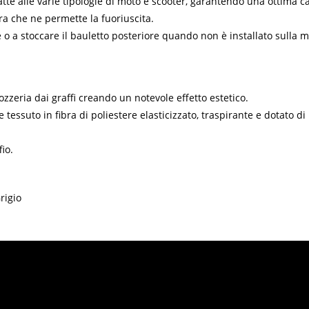
te alle varie tipologie di moto e scooter, garantendo una ottima calz
ra che ne permette la fuoriuscita.
 o a stoccare il bauletto posteriore quando non è installato sulla m
ozzeria dai graffi creando un notevole effetto estetico.
tessuto in fibra di poliestere elasticizzato, traspirante e dotato di
io.
rigio