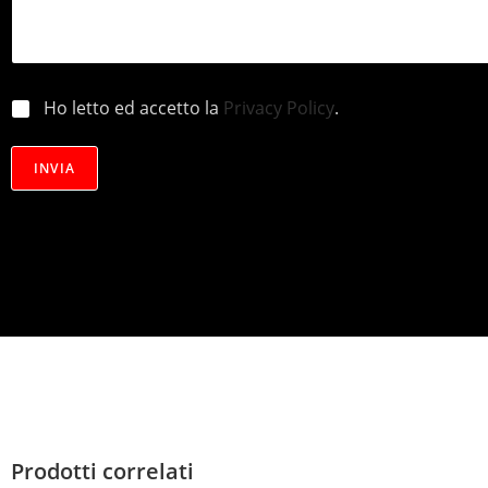
p
Ho letto ed accetto la
Privacy Policy
.
r
i
v
INVIA
a
c
y
*
Prodotti correlati