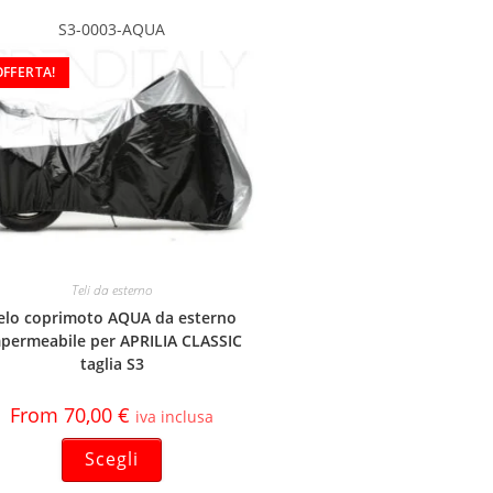
S3-0003-AQUA
OFFERTA!
Teli da esterno
elo coprimoto AQUA da esterno
permeabile per APRILIA CLASSIC
taglia S3
From
70,00
€
iva inclusa
Scegli