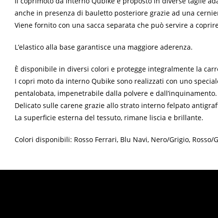
Il coprimoto da interno Qubike è proposto in diverse taglie adat
anche in presenza di bauletto posteriore grazie ad una cernie
Viene fornito con una sacca separata che può servire a coprire
L’elastico alla base garantisce una maggiore aderenza.
È disponibile in diversi colori e protegge integralmente la carr
I copri moto da interno Qubike sono realizzati con uno speciale 
pentalobata, impenetrabile dalla polvere e dall’inquinamento.
Delicato sulle carene grazie allo strato interno felpato antigraff
La superficie esterna del tessuto, rimane liscia e brillante.
Colori disponibili: Rosso Ferrari, Blu Navi, Nero/Grigio, Rosso/G