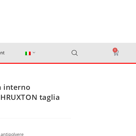
0
nt
 interno
THRUXTON taglia
 antipolvere