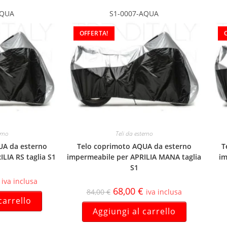
AQUA
S1-0007-AQUA
OFFERTA!
erno
Teli da esterno
UA da esterno
Telo coprimoto AQUA da esterno
T
LIA RS taglia S1
impermeabile per APRILIA MANA taglia
im
S1
iva inclusa
68,00
€
84,00
€
iva inclusa
carrello
Aggiungi al carrello