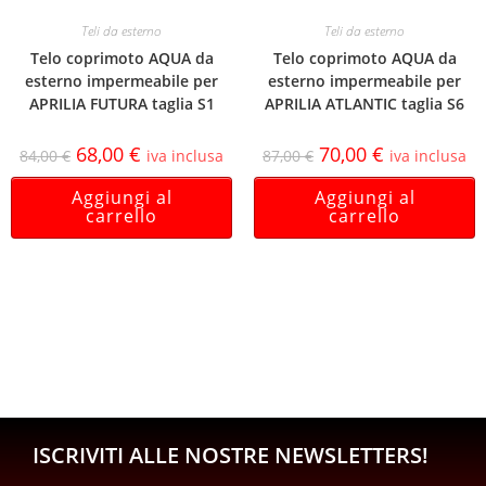
Teli da esterno
Teli da esterno
Telo coprimoto AQUA da
Telo coprimoto AQUA da
esterno impermeabile per
esterno impermeabile per
APRILIA FUTURA taglia S1
APRILIA ATLANTIC taglia S6
68,00
€
70,00
€
84,00
€
iva inclusa
87,00
€
iva inclusa
Aggiungi al
Aggiungi al
carrello
carrello
ISCRIVITI ALLE NOSTRE NEWSLETTERS!