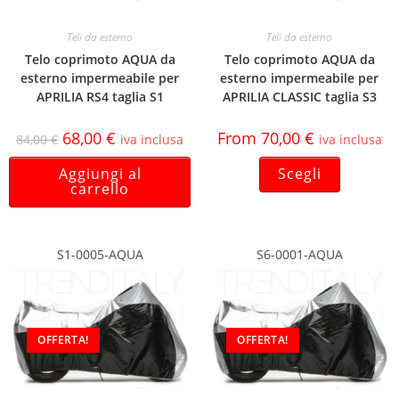
Teli da esterno
Teli da esterno
Telo coprimoto AQUA da
Telo coprimoto AQUA da
esterno impermeabile per
esterno impermeabile per
APRILIA RS4 taglia S1
APRILIA CLASSIC taglia S3
68,00
€
From
70,00
€
84,00
€
iva inclusa
iva inclusa
Aggiungi al
Scegli
carrello
S1-0005-AQUA
S6-0001-AQUA
OFFERTA!
OFFERTA!