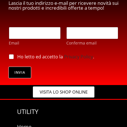
Lascia il tuo indirizzo e-mail per ricevere novità sui
nostri prodotti e incredibili offerte a tempo!
E
E
m
m
a
a
i
Email
Conferma email
i
l
l
p
*
p
Ho letto ed accetto la
Privacy Policy
.
r
r
i
i
v
v
INVIA
a
a
c
c
y
y
*
VISITA LO SHOP ONLINE
*
UTILITY
Home