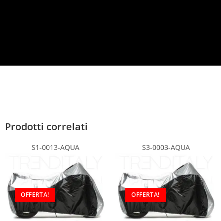
c
y
*
Prodotti correlati
S1-0013-AQUA
S3-0003-AQUA
OFFERTA!
OFFERTA!