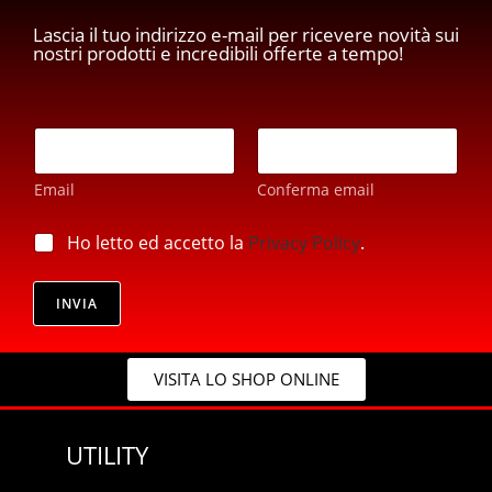
Lascia il tuo indirizzo e-mail per ricevere novità sui
nostri prodotti e incredibili offerte a tempo!
E
m
a
Email
Conferma email
i
l
E
*
p
Ho letto ed accetto la
Privacy Policy
.
m
r
a
i
i
v
INVIA
l
a
E
c
m
y
a
VISITA LO SHOP ONLINE
*
i
l
p
UTILITY
r
i