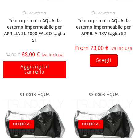
Teli da esterno
Teli da esterno
Telo coprimoto AQUA da
Telo coprimoto AQUA da
esterno impermeabile per
esterno impermeabile per
APRILIA SL 1000 FALCO taglia
APRILIA RXV taglia S2
S1
From
73,00
€
iva inclusa
68,00
€
84,00
€
iva inclusa
Scegli
Aggiungi al
carrello
S1-0013-AQUA
S3-0003-AQUA
OFFERTA!
OFFERTA!