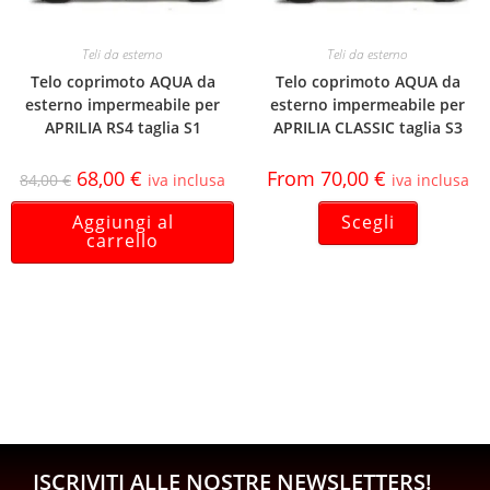
Teli da esterno
Teli da esterno
Telo coprimoto AQUA da
Telo coprimoto AQUA da
esterno impermeabile per
esterno impermeabile per
APRILIA RS4 taglia S1
APRILIA CLASSIC taglia S3
68,00
€
From
70,00
€
84,00
€
iva inclusa
iva inclusa
Aggiungi al
Scegli
carrello
ISCRIVITI ALLE NOSTRE NEWSLETTERS!