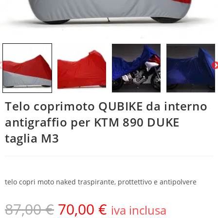
Telo coprimoto QUBIKE da interno
antigraffio per KTM 890 DUKE
taglia M3
telo copri moto naked traspirante, prottettivo e antipolvere
87,00
€
70,00
€
iva inclusa