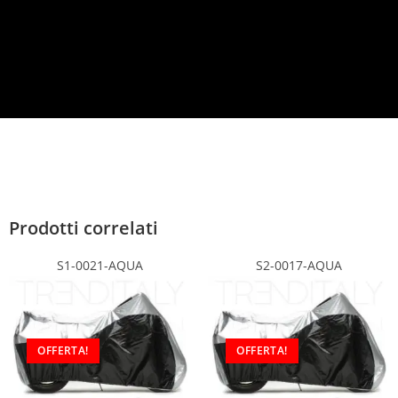
c
y
*
Prodotti correlati
S1-0021-AQUA
S2-0017-AQUA
OFFERTA!
OFFERTA!