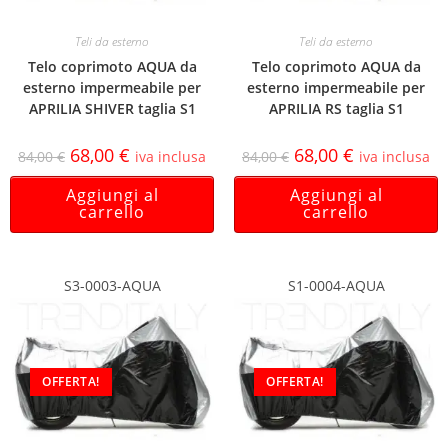
Teli da esterno
Teli da esterno
Telo coprimoto AQUA da
Telo coprimoto AQUA da
esterno impermeabile per
esterno impermeabile per
APRILIA SHIVER taglia S1
APRILIA RS taglia S1
68,00
€
68,00
€
84,00
€
iva inclusa
84,00
€
iva inclusa
Aggiungi al
Aggiungi al
carrello
carrello
S3-0003-AQUA
S1-0004-AQUA
OFFERTA!
OFFERTA!