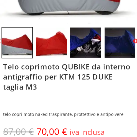
Telo coprimoto QUBIKE da interno
antigraffio per KTM 125 DUKE
taglia M3
telo copri moto naked traspirante, prottettivo e antipolvere
87,00
€
70,00
€
iva inclusa