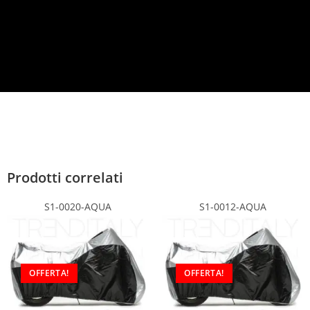
c
y
*
Prodotti correlati
S1-0020-AQUA
S1-0012-AQUA
OFFERTA!
OFFERTA!