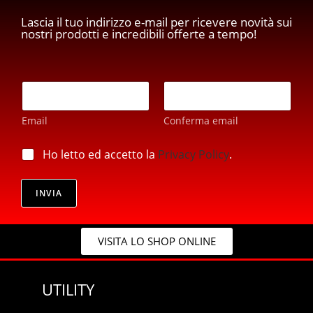
Lascia il tuo indirizzo e-mail per ricevere novità sui
nostri prodotti e incredibili offerte a tempo!
E
m
a
Email
Conferma email
i
l
E
*
p
Ho letto ed accetto la
Privacy Policy
.
m
r
a
i
i
v
INVIA
l
a
*
c
E
y
m
VISITA LO SHOP ONLINE
*
a
i
l
UTILITY