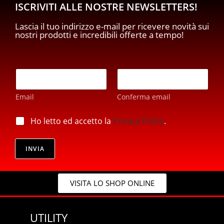
ISCRIVITI ALLE NOSTRE NEWSLETTERS!
Lascia il tuo indirizzo e-mail per ricevere novità sui
nostri prodotti e incredibili offerte a tempo!
*
E
*
m
*
a
Email
Conferma email
i
l
*
p
Ho letto ed accetto la
Privacy Policy
.
r
i
v
INVIA
a
c
y
VISITA LO SHOP ONLINE
*
UTILITY