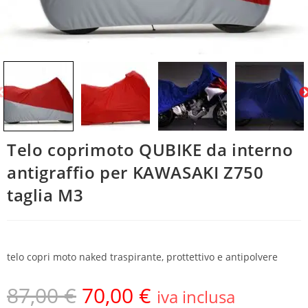
Telo coprimoto QUBIKE da interno
antigraffio per KAWASAKI Z750
taglia M3
telo copri moto naked traspirante, prottettivo e antipolvere
87,00
€
70,00
€
iva inclusa