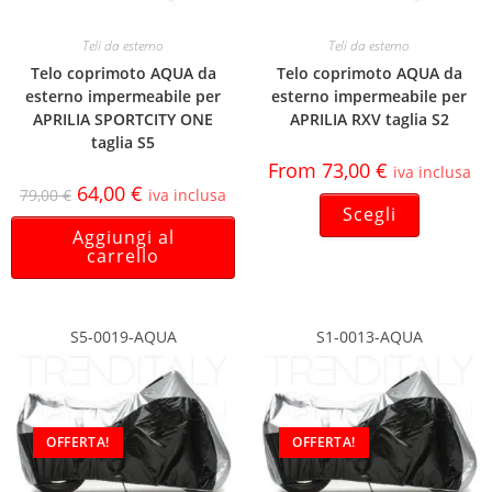
Teli da esterno
Teli da esterno
Telo coprimoto AQUA da
Telo coprimoto AQUA da
esterno impermeabile per
esterno impermeabile per
APRILIA SPORTCITY ONE
APRILIA RXV taglia S2
taglia S5
From
73,00
€
iva inclusa
64,00
€
79,00
€
iva inclusa
Scegli
Aggiungi al
carrello
S5-0019-AQUA
S1-0013-AQUA
OFFERTA!
OFFERTA!