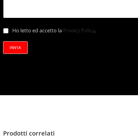
p
Ho letto ed accetto la
Privacy Policy
.
r
i
v
INVIA
a
c
y
*
Prodotti correlati