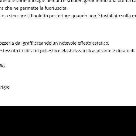
te alle varie tipologie di moto e scooter, garantendo una ottima calz
ra che ne permette la fuoriuscita.
 o a stoccare il bauletto posteriore quando non è installato sulla m
ozzeria dai graffi creando un notevole effetto estetico.
tessuto in fibra di poliestere elasticizzato, traspirante e dotato di
io.
rigio