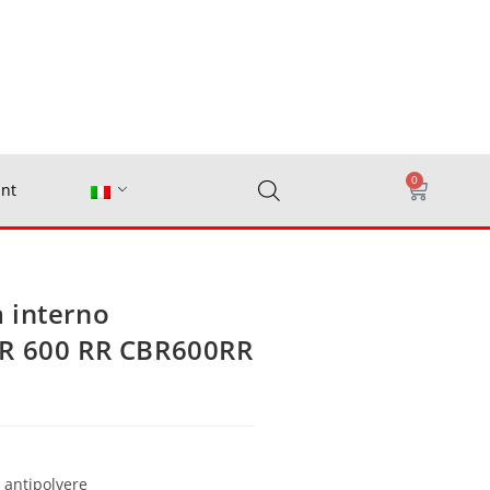
0
nt
 interno
BR 600 RR CBR600RR
e antipolvere