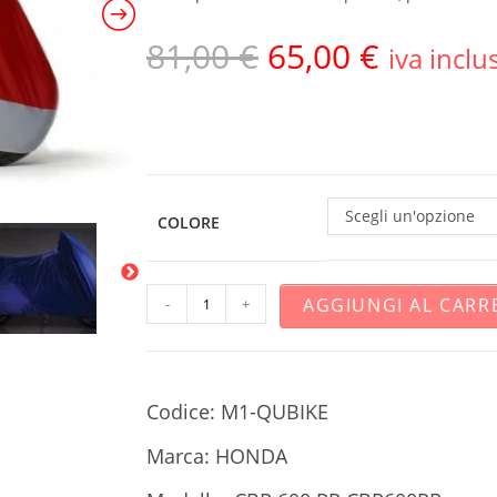
81,00
€
65,00
€
iva inclu
Scegli un'opzione
COLORE
AGGIUNGI AL CARR
-
+
Codice: M1-QUBIKE
Marca: HONDA