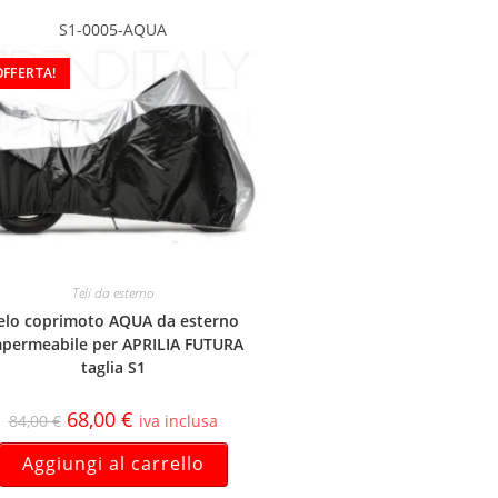
S1-0005-AQUA
OFFERTA!
Teli da esterno
elo coprimoto AQUA da esterno
permeabile per APRILIA FUTURA
taglia S1
68,00
€
84,00
€
iva inclusa
Aggiungi al carrello