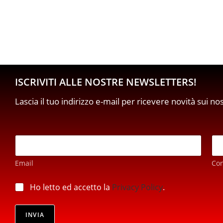
ISCRIVITI ALLE NOSTRE NEWSLETTERS!
Lascia il tuo indirizzo e-mail per ricevere novità sui no
E
E
m
m
a
a
i
Email
Co
i
l
l
*
*
p
Ho letto ed accetto la
Privacy Policy
.
E
r
m
i
a
v
INVIA
i