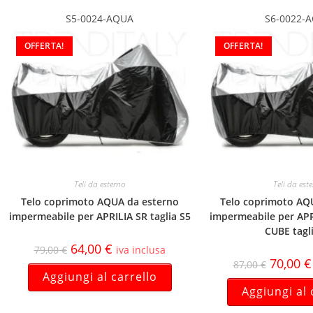
S5-0024-AQUA
S6-0022-
OFFERTA!
OFFERTA!
Teli da esterno
Teli da est
Telo coprimoto AQUA da esterno
Telo coprimoto AQ
impermeabile per APRILIA SR taglia S5
impermeabile per AP
CUBE tagl
64,00
€
79,00
€
iva inclusa
70,00
€
87,00
€
Aggiungi al carrello
Aggiungi al 