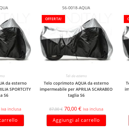
AQUA
S6-0018-AQUA
OFFERTA!
erno
Teli da esterno
UA da esterno
Telo coprimoto AQUA da esterno
T
RILIA SPORTCITY
impermeabile per APRILIA SCARABEO
im
ia S6
taglia S6
70,00
€
iva inclusa
87,00
€
iva inclusa
carrello
Aggiungi al carrello