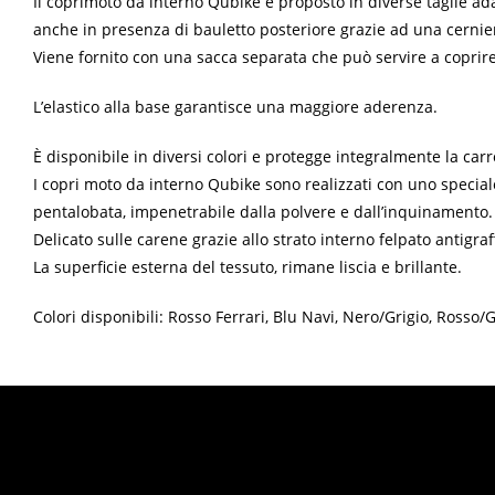
Il coprimoto da interno Qubike è proposto in diverse taglie adat
anche in presenza di bauletto posteriore grazie ad una cernie
Viene fornito con una sacca separata che può servire a coprire
L’elastico alla base garantisce una maggiore aderenza.
È disponibile in diversi colori e protegge integralmente la carr
I copri moto da interno Qubike sono realizzati con uno speciale 
pentalobata, impenetrabile dalla polvere e dall’inquinamento.
Delicato sulle carene grazie allo strato interno felpato antigraff
La superficie esterna del tessuto, rimane liscia e brillante.
Colori disponibili: Rosso Ferrari, Blu Navi, Nero/Grigio, Rosso/G