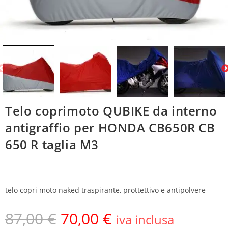
Telo coprimoto QUBIKE da interno
antigraffio per HONDA CB650R CB
650 R taglia M3
telo copri moto naked traspirante, prottettivo e antipolvere
87,00
€
70,00
€
iva inclusa