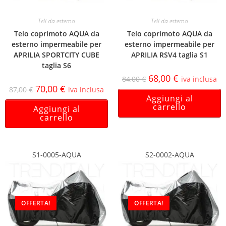
Teli da esterno
Teli da esterno
Telo coprimoto AQUA da
Telo coprimoto AQUA da
esterno impermeabile per
esterno impermeabile per
APRILIA SPORTCITY CUBE
APRILIA RSV4 taglia S1
taglia S6
68,00
€
84,00
€
iva inclusa
70,00
€
87,00
€
iva inclusa
Aggiungi al
carrello
Aggiungi al
carrello
S1-0005-AQUA
S2-0002-AQUA
OFFERTA!
OFFERTA!