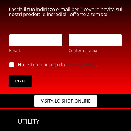
Lascia il tuo indirizzo e-mail per ricevere novità sui
nostri prodotti e incredibili offerte a tempo!
p
E
r
m
i
a
v
Email
Conferma email
i
a
l
c
*
p
Ho letto ed accetto la
Privacy Policy
.
y
r
E
i
m
v
INVIA
a
a
i
c
l
y
*
VISITA LO SHOP ONLINE
*
UTILITY