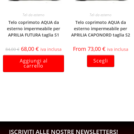
Teli da esterno
Teli da esterno
Telo coprimoto AQUA da
Telo coprimoto AQUA da
esterno impermeabile per
esterno impermeabile per
APRILIA FUTURA taglia S1
APRILIA CAPONORD taglia S2
68,00
€
From
73,00
€
84,00
€
iva inclusa
iva inclusa
Aggiungi al
Scegli
carrello
ISCRIVITI ALLE NOSTRE NEWSLETTERS!