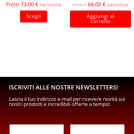
From
73,00
€
68,00
€
iva inclusa
84,00
€
iva inclusa
Scegli
Aggiungi al
carrello
ISCRIVITI ALLE NOSTRE NEWSLETTERS!
Lascia il tuo indirizzo e-mail per ricevere novità sui
nostri prodotti e incredibili offerte a tempo!
E
m