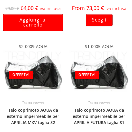
64,00
€
From
73,00
€
79,00
€
iva inclusa
iva inclusa
Aggiungi al
Scegli
carrello
S2-0009-AQUA
S1-0005-AQUA
OFFERTA!
OFFERTA!
Teli da esterno
Teli da esterno
Telo coprimoto AQUA da
Telo coprimoto AQUA da
esterno impermeabile per
esterno impermeabile per
APRILIA MXV taglia S2
APRILIA FUTURA taglia S1