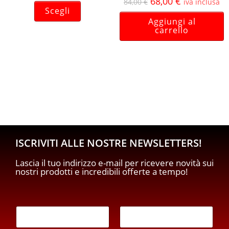
68,00
€
84,00
€
iva inclusa
Scegli
Aggiungi al
carrello
ISCRIVITI ALLE NOSTRE NEWSLETTERS!
Lascia il tuo indirizzo e-mail per ricevere novità sui
nostri prodotti e incredibili offerte a tempo!
p
E
r
m
i