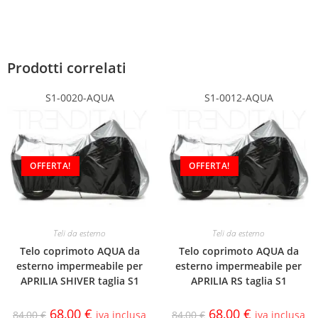
Prodotti correlati
S1-0020-AQUA
S1-0012-AQUA
OFFERTA!
OFFERTA!
Teli da esterno
Teli da esterno
Telo coprimoto AQUA da
Telo coprimoto AQUA da
esterno impermeabile per
esterno impermeabile per
APRILIA SHIVER taglia S1
APRILIA RS taglia S1
68,00
€
68,00
€
84,00
€
iva inclusa
84,00
€
iva inclusa