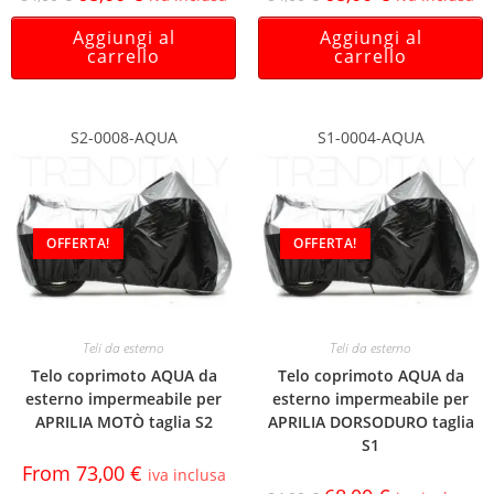
Aggiungi al
Aggiungi al
carrello
carrello
S2-0008-AQUA
S1-0004-AQUA
OFFERTA!
OFFERTA!
Teli da esterno
Teli da esterno
Telo coprimoto AQUA da
Telo coprimoto AQUA da
esterno impermeabile per
esterno impermeabile per
APRILIA MOTÒ taglia S2
APRILIA DORSODURO taglia
S1
From
73,00
€
iva inclusa