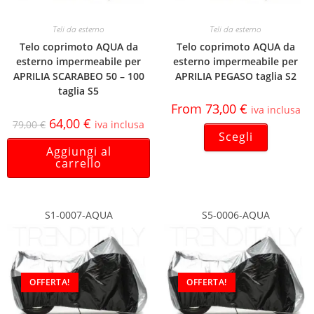
Teli da esterno
Teli da esterno
Telo coprimoto AQUA da
Telo coprimoto AQUA da
esterno impermeabile per
esterno impermeabile per
APRILIA SCARABEO 50 – 100
APRILIA PEGASO taglia S2
taglia S5
From
73,00
€
iva inclusa
64,00
€
79,00
€
iva inclusa
Scegli
Aggiungi al
carrello
S1-0007-AQUA
S5-0006-AQUA
OFFERTA!
OFFERTA!