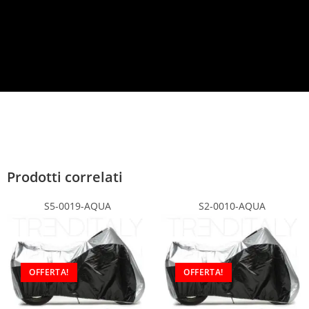
c
y
*
Prodotti correlati
S5-0019-AQUA
S2-0010-AQUA
OFFERTA!
OFFERTA!