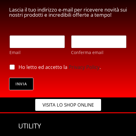
Lascia il tuo indirizzo e-mail per ricevere novità sui
nostri prodotti e incredibili offerte a tempo!
*
E
E
m
m
a
a
Email
Conferma email
i
i
l
l
*
p
Ho letto ed accetto la
Privacy Policy
.
E
r
m
i
a
v
INVIA
i
a
l
c
y
VISITA LO SHOP ONLINE
*
UTILITY