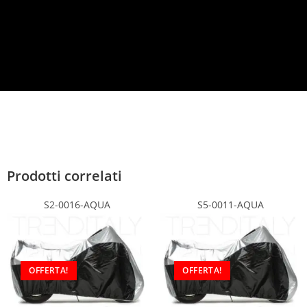
c
y
*
Prodotti correlati
S2-0016-AQUA
S5-0011-AQUA
OFFERTA!
OFFERTA!