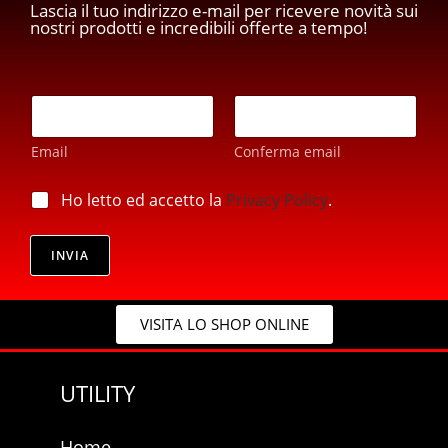
Lascia il tuo indirizzo e-mail per ricevere novità sui
nostri prodotti e incredibili offerte a tempo!
p
E
r
m
i
a
v
Email
Conferma email
i
a
l
c
*
p
Ho letto ed accetto la
Privacy Policy
.
y
r
*
i
p
v
INVIA
r
a
i
c
v
y
a
VISITA LO SHOP ONLINE
*
c
y
UTILITY
Home