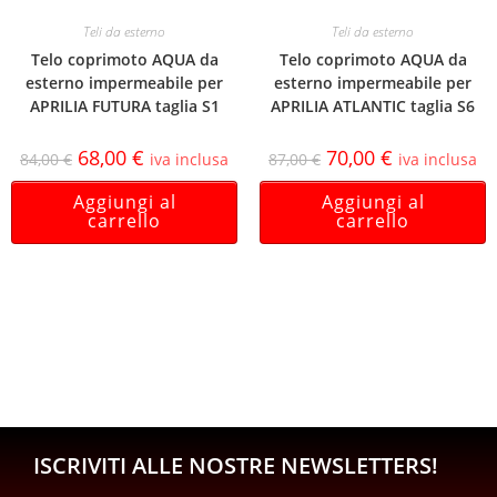
Teli da esterno
Teli da esterno
Telo coprimoto AQUA da
Telo coprimoto AQUA da
esterno impermeabile per
esterno impermeabile per
APRILIA FUTURA taglia S1
APRILIA ATLANTIC taglia S6
68,00
€
70,00
€
84,00
€
iva inclusa
87,00
€
iva inclusa
Aggiungi al
Aggiungi al
carrello
carrello
ISCRIVITI ALLE NOSTRE NEWSLETTERS!