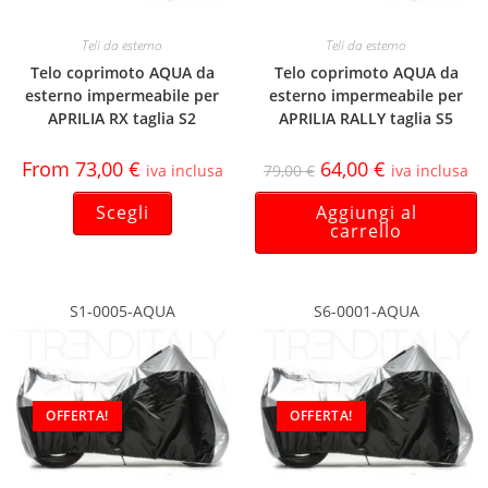
Teli da esterno
Teli da esterno
Telo coprimoto AQUA da
Telo coprimoto AQUA da
esterno impermeabile per
esterno impermeabile per
APRILIA RX taglia S2
APRILIA RALLY taglia S5
From
73,00
€
64,00
€
iva inclusa
79,00
€
iva inclusa
Scegli
Aggiungi al
carrello
S1-0005-AQUA
S6-0001-AQUA
OFFERTA!
OFFERTA!