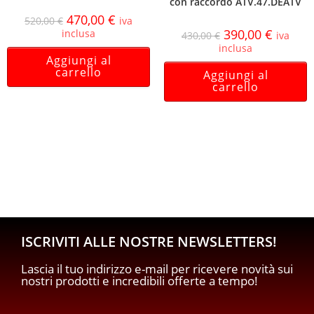
con raccordo ATV.47.DEATV
470,00
€
520,00
€
iva
390,00
€
inclusa
430,00
€
iva
inclusa
Aggiungi al
carrello
Aggiungi al
carrello
ISCRIVITI ALLE NOSTRE NEWSLETTERS!
Lascia il tuo indirizzo e-mail per ricevere novità sui
nostri prodotti e incredibili offerte a tempo!