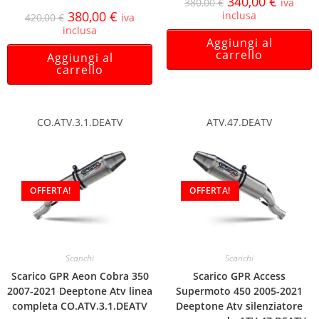
340,00
€
380,00
€
iva
380,00
€
inclusa
420,00
€
iva
inclusa
Aggiungi al
carrello
Aggiungi al
carrello
CO.ATV.3.1.DEATV
ATV.47.DEATV
OFFERTA!
OFFERTA!
Scarichi
Scarichi
Scarico GPR Aeon Cobra 350
Scarico GPR Access
2007-2021 Deeptone Atv linea
Supermoto 450 2005-2021
completa CO.ATV.3.1.DEATV
Deeptone Atv silenziatore