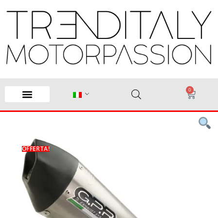
0
OFFERTA!