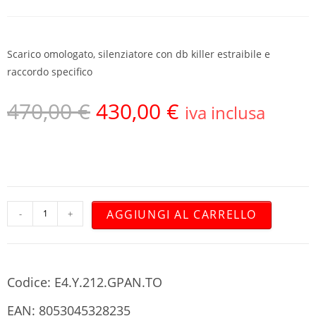
Scarico omologato, silenziatore con db killer estraibile e
raccordo specifico
470,00
€
430,00
€
iva inclusa
AGGIUNGI AL CARRELLO
-
+
Codice: E4.Y.212.GPAN.TO
EAN: 8053045328235