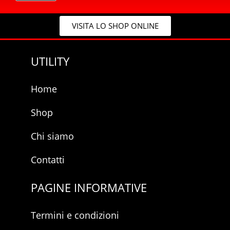
*
c
y
VISITA LO SHOP ONLINE
*
UTILITY
Home
Shop
Chi siamo
Contatti
PAGINE INFORMATIVE
Termini e condizioni