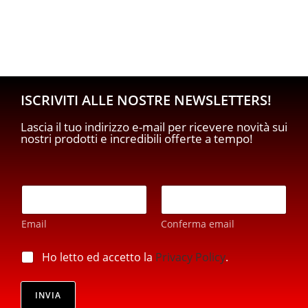
ISCRIVITI ALLE NOSTRE NEWSLETTERS!
Lascia il tuo indirizzo e-mail per ricevere novità sui
nostri prodotti e incredibili offerte a tempo!
E
E
m
m
a
a
i
Email
Conferma email
i
l
l
E
*
p
Ho letto ed accetto la
Privacy Policy
.
m
r
a
i
i
v
INVIA
l
a