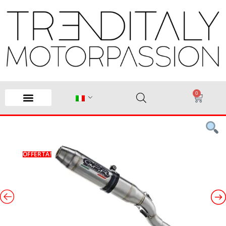
0
OFFERTA!