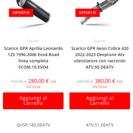
OFFERTA!
OFFERTA!
Scarichi
Scarichi
Scarico GPR Aprilia Leonardo
Scarico GPR Aeon Cobra 420
125 1996-2006 Evo4 Road
2022-2023 Deeptone Atv
linea completa
silenziatore con raccordo
SCOM.10.EVO4
ATV.50.DEATV
280,00
€
380,00
€
310,00
€
iva
420,00
€
iva
inclusa
inclusa
Aggiungi al
Aggiungi al
carrello
carrello
QUSP.143.DEATV
ATV.51.DEATV